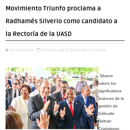
Movimiento Triunfo proclama a
Radhamés Silverio como candidato a
la Rectoría de la UASD
Por Redacción
9 months ago
Nacionales,
Portada,
Silverio
valoró los
significativos
avances de la
gestión de
Editrudis
Beltrán
Crisóstomo,