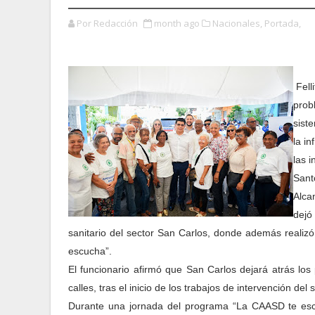
Por Redacción
month ago
Nacionales,
Portada,
Fell
probl
sist
la in
las 
Sant
Alca
dejó
sanitario del sector San Carlos, donde además reali
escucha”.
El funcionario afirmó que San Carlos dejará atrás lo
calles, tras el inicio de los trabajos de intervención del
Durante una jornada del programa “La CAASD te escuc