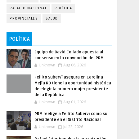
PALACIO NACIONAL
POLÍTICA
PROVINCIALES
SALUD
POLÍTICA
Equipo de David Collado apuesta al
consenso en la convención del PRM
Unknown
Aug 06, 2026
Fellito Suberví asegura en Carolina
Mejía RD tiene la oportunidad histórica
de elegir la primera mujer presidente
de la República
Unknown
Aug 01, 2026
PRM reelige a Fellito Suberví como su
presidente en el Distrito Nacional
Unknown
Jul 23, 2026