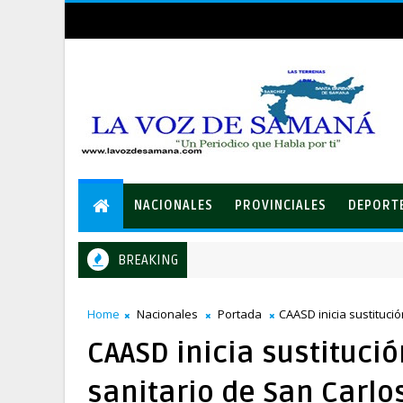
NACIONALES
PROVINCIALES
DEPORT
BREAKING
Equipo de David Collado apuesta al consenso en la convención
TICA
Home
Nacionales
Portada
CAASD inicia sustituci
CAASD inicia sustituci
sanitario de San Carlo