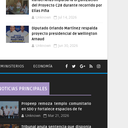
Rafael Arias impulsa la organización
del Proyecto C28 durante recorrido por
Elías Piña
Unknown
Jul 14, 2026
Diputado Orlando Martínez respalda
proyecto presidencial de Wellington
Arnaud
Unknown
Jun 30, 2026
MINISTERIOS
ECONOMÍA
NOTICIAS PRINCIPALES
Propeep remoza templo comunitario
en SDO y fortalece espacios de fe
Unknown
Mar 21, 2026
Tribunal anula sentencia que disponia