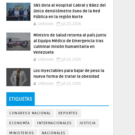
SNS dota al Hospital Cabral y Báez del
único densitómetro óseo de la Red
Pública en la región Norte
Unknown
Jul 20, 2026
Ministro de Salud retorna al país junto
al Equipo Médico de Emergencia tras
culminar misión humanitaria en
Venezuela
Unknown
Jul 20, 2026
Los inyectables para bajar de peso la
nueva forma de tratar la obesidad
Unknown
Jul 20, 2026
ETIQUETAS
CONGRESO NACIONAL
DEPORTES
ECONOMÍA
INTERNACIONALES
JUSTICIA
MINISTERIOS
NACIONALES