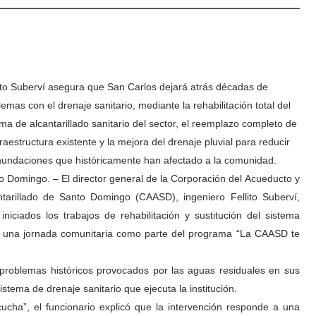
ito Suberví asegura que San Carlos dejará atrás décadas de
emas con el drenaje sanitario, mediante la rehabilitación total del
ema de alcantarillado sanitario del sector, el reemplazo completo de
fraestructura existente y la mejora del drenaje pluvial para reducir
inundaciones que históricamente han afectado a la comunidad.
o Domingo. – El director general de la Corporación del Acueducto y
ntarillado de Santo Domingo (CAASD), ingeniero Fellito Suberví,
 iniciados los trabajos de rehabilitación y sustitución del sistema
zó una jornada comunitaria como parte del programa “La CAASD te
s problemas históricos provocados por las aguas residuales en sus
 sistema de drenaje sanitario que ejecuta la institución.
ha”, el funcionario explicó que la intervención responde a una