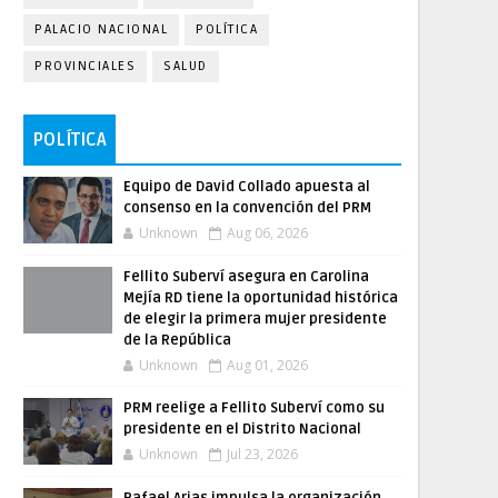
PALACIO NACIONAL
POLÍTICA
PROVINCIALES
SALUD
POLÍTICA
Equipo de David Collado apuesta al
consenso en la convención del PRM
Unknown
Aug 06, 2026
Fellito Suberví asegura en Carolina
Mejía RD tiene la oportunidad histórica
de elegir la primera mujer presidente
de la República
Unknown
Aug 01, 2026
PRM reelige a Fellito Suberví como su
presidente en el Distrito Nacional
Unknown
Jul 23, 2026