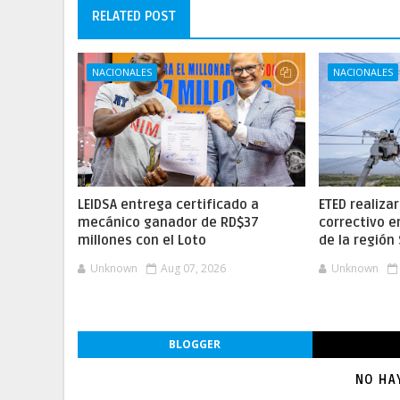
RELATED POST
NACIONALES
NACIONALES
LEIDSA entrega certificado a
ETED realiz
mecánico ganador de RD$37
correctivo e
millones con el Loto
de la región
Unknown
Aug 07, 2026
Unknown
BLOGGER
NO HA