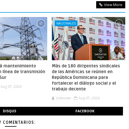
View More
NACIONALES
ará mantenimiento
Más de 180 dirigentes sindicales
n línea de transmisión
de las Américas se reúnen en
 Sur
República Dominicana para
fortalecer el diálogo social y el
Aug 07, 2026
trabajo decente
Unknown
Aug 07, 2026
DISQUS
FACEBOOK
Y COMENTARIOS: