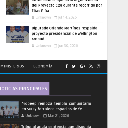
Rafael Arias impulsa la organización
del Proyecto C28 durante recorrido por
Elías Piña
Unknown
Jul 14, 2026
Diputado Orlando Martínez respalda
proyecto presidencial de Wellington
Arnaud
Unknown
Jun 30, 2026
MINISTERIOS
ECONOMÍA
NOTICIAS PRINCIPALES
Propeep remoza templo comunitario
en SDO y fortalece espacios de fe
Unknown
Mar 21, 2026
Tribunal anula sentencia que disponia