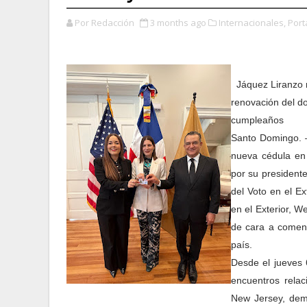
Por Redacción
3 months ago
Internacionales,
Port
Jáquez Liranzo 
renovación del do
cumpleaños
Santo Domingo. –
nueva cédula en 
por su president
del Voto en el E
en el Exterior, 
de cara a comen
país.
Desde el jueves 
encuentros rela
New Jersey, dem