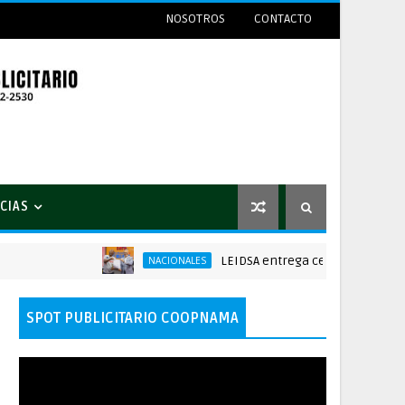
NOSOTROS
CONTACTO
CIAS
LEIDSA entrega certificado a mecánico
NACIONALES
SPOT PUBLICITARIO COOPNAMA