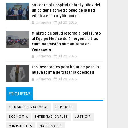
SNS dota al Hospital Cabral y Báez del
único densitómetro óseo de la Red
Pública en la región Norte
Unknown
Jul 20, 2026
Ministro de Salud retorna al país junto
al Equipo Médico de Emergencia tras
culminar misión humanitaria en
Venezuela
Unknown
Jul 20, 2026
Los inyectables para bajar de peso la
nueva forma de tratar la obesidad
Unknown
Jul 20, 2026
ETIQUETAS
CONGRESO NACIONAL
DEPORTES
ECONOMÍA
INTERNACIONALES
JUSTICIA
MINISTERIOS
NACIONALES