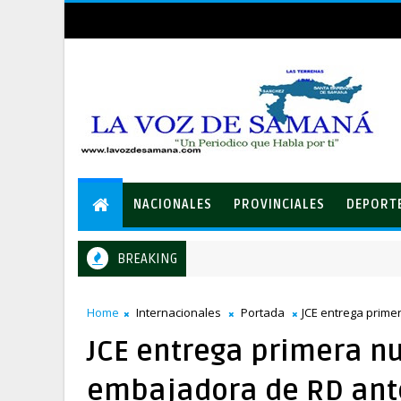
NACIONALES
PROVINCIALES
DEPORT
BREAKING
Eloy Tejera gana el Premio Anual Nacional de Poesía Salomé Ur
LES
Home
Internacionales
Portada
JCE entrega prime
JCE entrega primera nu
embajadora de RD ante