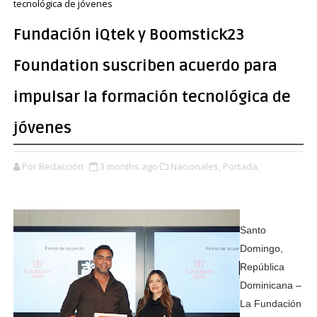
tecnológica de jóvenes
Fundación iQtek y Boomstick23
Foundation suscriben acuerdo para
impulsar la formación tecnológica de
jóvenes
Por Redacción
3 months ago
Nacionales,
Portada,
Santo
Domingo,
República
Dominicana –
La Fundación