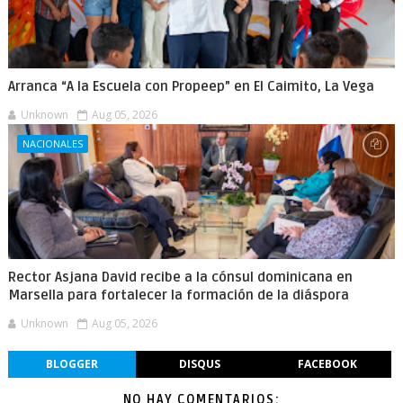
Arranca “A la Escuela con Propeep” en El Caimito, La Vega
Unknown
Aug 05, 2026
NACIONALES
Rector Asjana David recibe a la cónsul dominicana en
Marsella para fortalecer la formación de la diáspora
Unknown
Aug 05, 2026
BLOGGER
DISQUS
FACEBOOK
NO HAY COMENTARIOS: