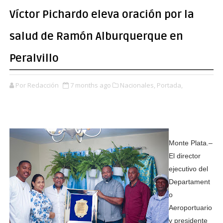
Víctor Pichardo eleva oración por la
salud de Ramón Alburquerque en
Peralvillo
Por Redacción
7 months ago
Nacionales,
Portada,
Monte Plata.–
El director
ejecutivo del
Departament
o
Aeroportuario
y presidente