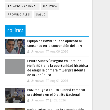
PALACIO NACIONAL
POLÍTICA
PROVINCIALES
SALUD
POLÍTICA
Equipo de David Collado apuesta al
consenso en la convención del PRM
Unknown
Aug 06, 2026
Fellito Suberví asegura en Carolina
Mejía RD tiene la oportunidad histórica
de elegir la primera mujer presidente
de la República
Unknown
Aug 01, 2026
PRM reelige a Fellito Suberví como su
presidente en el Distrito Nacional
Unknown
Jul 23, 2026