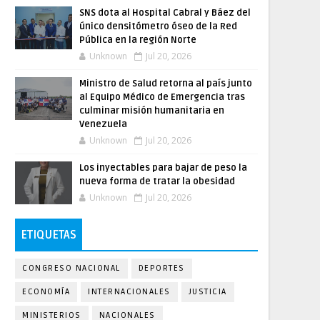
SNS dota al Hospital Cabral y Báez del
único densitómetro óseo de la Red
Pública en la región Norte
Unknown
Jul 20, 2026
Ministro de Salud retorna al país junto
al Equipo Médico de Emergencia tras
culminar misión humanitaria en
Venezuela
Unknown
Jul 20, 2026
Los inyectables para bajar de peso la
nueva forma de tratar la obesidad
Unknown
Jul 20, 2026
ETIQUETAS
CONGRESO NACIONAL
DEPORTES
ECONOMÍA
INTERNACIONALES
JUSTICIA
MINISTERIOS
NACIONALES