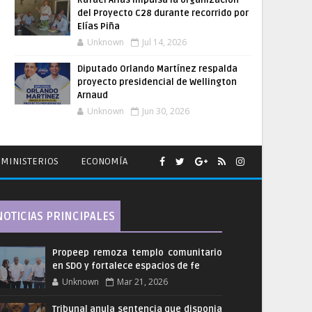
Rafael Arias impulsa la organización
del Proyecto C28 durante recorrido por
Elías Piña
Unknown
Jul 14, 2026
Diputado Orlando Martínez respalda
proyecto presidencial de Wellington
Arnaud
Unknown
Jun 30, 2026
MINISTERIOS
ECONOMÍA
NOTICIAS PRINCIPALES
Propeep remoza templo comunitario
en SDO y fortalece espacios de fe
Unknown
Mar 21, 2026
Tribunal anula sentencia que disponia