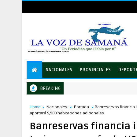
NACIONALES
PROVINCIALES
DEPORT
BREAKING
Equipo de David Collado apuesta al consenso en la convención d
CA
Home
Nacionales
Portada
Banreservas financia 
aportará 9,500 habitaciones adicionales
Banreservas financia 