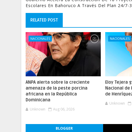
Escolares En Bahoruco A Través Del Plan 24/7-
RELATED POST
NACIONALES
NACIONALES
ANPA alerta sobre la creciente
Eloy Tejera 
amenaza de la peste porcina
Nacional de
africana en la República
de Henríque
Dominicana
Unknown
Unknown
Aug 06, 2026
BLOGGER