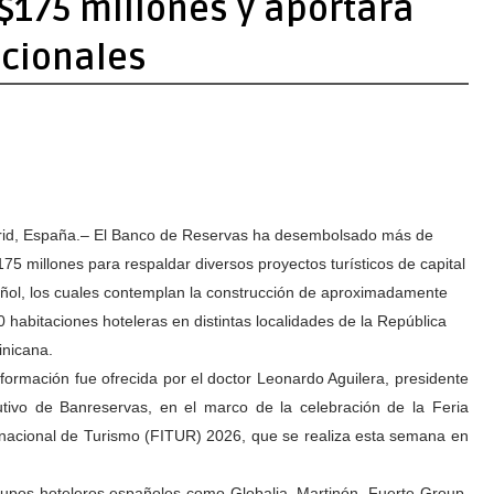
$175 millones y aportará
icionales
id, España.– El Banco de Reservas ha desembolsado más de
75 millones para respaldar diversos proyectos turísticos de capital
ñol, los cuales contemplan la construcción de aproximadamente
0 habitaciones hoteleras en distintas localidades de la República
nicana.
nformación fue ofrecida por el doctor Leonardo Aguilera, presidente
utivo de Banreservas, en el marco de la celebración de la Feria
rnacional de Turismo (FITUR) 2026, que se realiza esta semana en
 grupos hoteleros españoles como Globalia, Martinón, Fuerte Group,