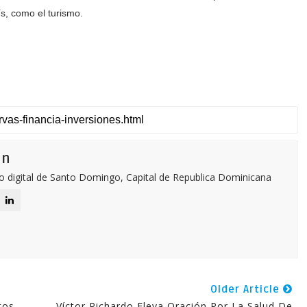
ís, como el turismo.
ón
o digital de Santo Domingo, Capital de Republica Dominicana
Older Article
tos
Víctor Pichardo Eleva Oración Por La Salud De