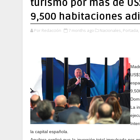
turismo por más de US
9,500 habitaciones ad
Por Redacción
7 months ago
Nacionales,
Portada,
Madr
US$1
espa
9,50
Domi
La i
ejec
Inte
la capital española.
Aguilera explicó que la inversión total impulsada por