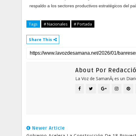
respaldo a los sectores productivos estratégicos del pa
Tags
# Nacionales
# Portada
Share This
About Por Redacci
La Voz de SamanÃ¡ es un Diari
Newer Article
Gobierno Acelera La Construcción De 18 Proyec