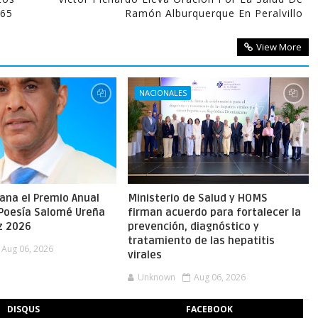
365
Ramón Alburquerque En Peralvillo
View More
NACIONALES
gana el Premio Anual
Ministerio de Salud y HOMS
 Poesía Salomé Ureña
firman acuerdo para fortalecer la
z 2026
prevención, diagnóstico y
tratamiento de las hepatitis
Aug 06, 2026
virales
Unknown
Aug 06, 2026
DISQUS
FACEBOOK