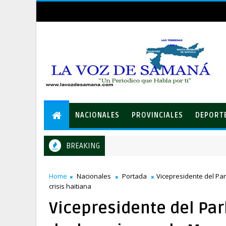
NACIONALES
PROVINCIALES
DEPORT
BREAKING
ETED realizará mantenimiento correctivo en línea de transmis
NALES
Home
Nacionales
Portada
Vicepresidente del Pa
crisis haitiana
Vicepresidente del Pa