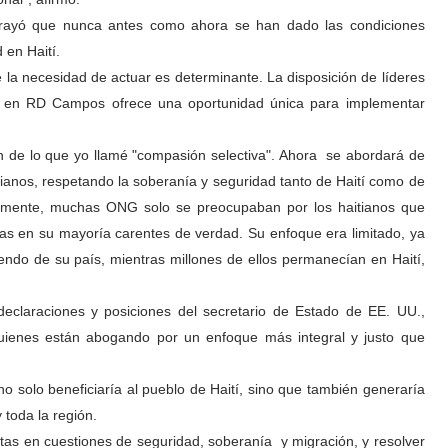
ubrayó que nunca antes como ahora se han dado las condiciones
d en Haití.
 la necesidad de actuar es determinante. La disposición de líderes
a en RD Campos ofrece una oportunidad única para implementar
 de lo que yo llamé "compasión selectiva". Ahora se abordará de
tianos, respetando la soberanía y seguridad tanto de Haití como de
iormente, muchas ONG solo se preocupaban por los haitianos que
ias en su mayoría carentes de verdad. Su enfoque era limitado, ya
endo de su país, mientras millones de ellos permanecían en Haití,
declaraciones y posiciones del secretario de Estado de EE. UU.,
ienes están abogando por un enfoque más integral y justo que
no solo beneficiaría al pueblo de Haití, sino que también generaría
 toda la región.
ectas en cuestiones de seguridad, soberanía y migración, y resolver