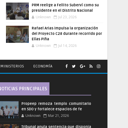
PRM reelige a Fellito Suberví como su
presidente en el Distrito Nacional
Unknown
Jul 23, 2026
Rafael Arias impulsa la organización
del Proyecto C28 durante recorrido por
Elías Piña
Unknown
Jul 14, 2026
MINISTERIOS
ECONOMÍA
NOTICIAS PRINCIPALES
Propeep remoza templo comunitario
en SDO y fortalece espacios de fe
Unknown
Mar 21, 2026
Tribunal anula sentencia que disponia