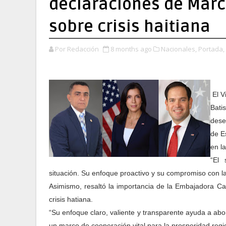
declaraciones de Mar
sobre crisis haitiana
Por Redacción
8 months ago
Nacionales,
Portada,
El V
Batis
dese
de E
en l
“El 
situación. Su enfoque proactivo y su compromiso con la
Asimismo, resaltó la importancia de la Embajadora Cam
crisis hatiana.
“Su enfoque claro, valiente y transparente ayuda a abor
un marco de cooperación vital para la prosperidad regio