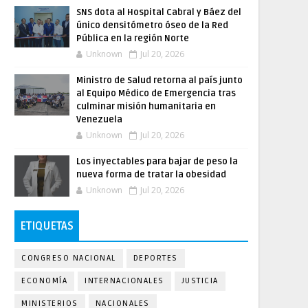
SNS dota al Hospital Cabral y Báez del
único densitómetro óseo de la Red
Pública en la región Norte
Unknown
Jul 20, 2026
Ministro de Salud retorna al país junto
al Equipo Médico de Emergencia tras
culminar misión humanitaria en
Venezuela
Unknown
Jul 20, 2026
Los inyectables para bajar de peso la
nueva forma de tratar la obesidad
Unknown
Jul 20, 2026
ETIQUETAS
CONGRESO NACIONAL
DEPORTES
ECONOMÍA
INTERNACIONALES
JUSTICIA
MINISTERIOS
NACIONALES