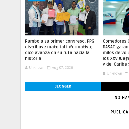
Rumbo a su primer congreso, PPG
Comedores C
distribuye material informativo;
DASAC garan
dice avanza en su ruta hacia la
miles de vol
historia
los XXV Jue
y del Carib
Unknown
Aug 07, 2026
Unknown
BLOGGER
NO HA
PUBLIC