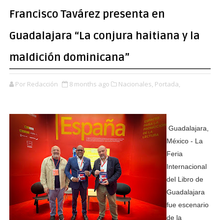
Francisco Tavárez presenta en
Guadalajara “La conjura haitiana y la
maldición dominicana”
Por Redacción
8 months ago
Nacionales,
Portada,
Guadalajara,
México - La
Feria
Internacional
del Libro de
Guadalajara
fue escenario
de la