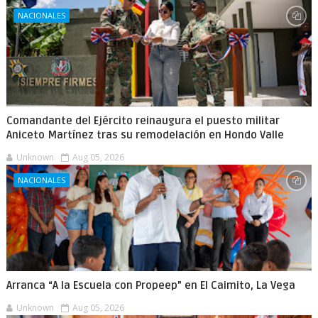
NACIONALES
Comandante del Ejército reinaugura el puesto militar
Aniceto Martínez tras su remodelación en Hondo Valle
Unknown
Aug 05, 2026
NACIONALES
Arranca “A la Escuela con Propeep” en El Caimito, La Vega
Unknown
Aug 05, 2026