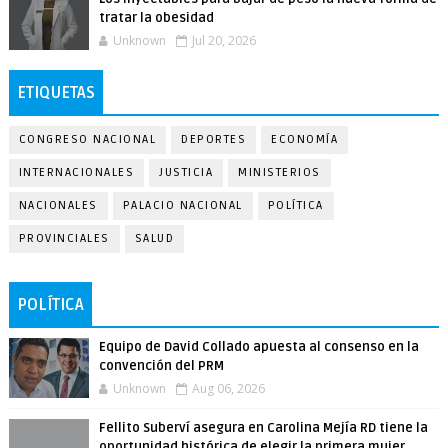
tratar la obesidad
Unknown
Jul 20, 2026
ETIQUETAS
CONGRESO NACIONAL
DEPORTES
ECONOMÍA
INTERNACIONALES
JUSTICIA
MINISTERIOS
NACIONALES
PALACIO NACIONAL
POLÍTICA
PROVINCIALES
SALUD
POLÍTICA
Equipo de David Collado apuesta al consenso en la
convención del PRM
Unknown
Aug 06, 2026
Fellito Suberví asegura en Carolina Mejía RD tiene la
oportunidad histórica de elegir la primera mujer