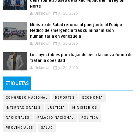
densitómetro óseo de la Red Pública en la región
Norte
Unknown
Jul 20, 2026
Ministro de Salud retorna al país junto al Equipo
Médico de Emergencia tras culminar misión
humanitaria en Venezuela
Unknown
Jul 20, 2026
Los inyectables para bajar de peso la nueva forma de
tratar la obesidad
Unknown
Jul 20, 2026
ETIQUETAS
CONGRESO NACIONAL
DEPORTES
ECONOMÍA
INTERNACIONALES
JUSTICIA
MINISTERIOS
NACIONALES
PALACIO NACIONAL
POLÍTICA
PROVINCIALES
SALUD