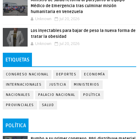
Ministro de Salud retorna al país junto al Equipo
Médico de Emergencia tras culminar misión
humanitaria en Venezuela
Unknown
Jul 20, 2026
Los inyectables para bajar de peso la nueva forma de
tratar la obesidad
Unknown
Jul 20, 2026
ETIQUETAS
CONGRESO NACIONAL
DEPORTES
ECONOMÍA
INTERNACIONALES
JUSTICIA
MINISTERIOS
NACIONALES
PALACIO NACIONAL
POLÍTICA
PROVINCIALES
SALUD
POLÍTICA
Rumbo a su primer congreso, PPG distribuye material