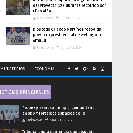
Rafael Arias impulsa la organización
del Proyecto C28 durante recorrido por
Elías Piña
Unknown
Jul 14, 2026
Diputado Orlando Martínez respalda
proyecto presidencial de Wellington
Arnaud
Unknown
Jun 30, 2026
MINISTERIOS
ECONOMÍA
NOTICIAS PRINCIPALES
Propeep remoza templo comunitario
en SDO y fortalece espacios de fe
Unknown
Mar 21, 2026
Tribunal anula sentencia que disponia