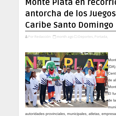
Monte Plata en recorri
antorcha de los Juego
Caribe Santo Domingo
Por Redacción
month ago
Deportes,
Portada,
Mont
(DA)
Cent
de al
Mont
El f
de l
muni
autoridades provinciales, municipales, atletas, empresar