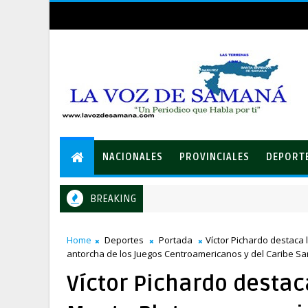
NACIONALES
PROVINCIALES
DEPORT
BREAKING
Equipo de David Collado apuesta al consenso en la convención
ÍTICA
Home
Deportes
Portada
Víctor Pichardo destaca 
antorcha de los Juegos Centroamericanos y del Caribe S
Víctor Pichardo destac