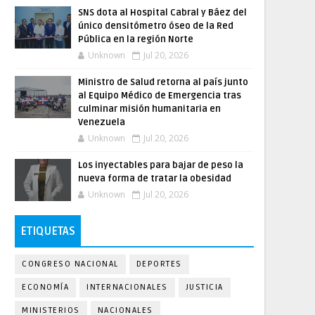
SNS dota al Hospital Cabral y Báez del
único densitómetro óseo de la Red
Pública en la región Norte
Unknown
Jul 20, 2026
Ministro de Salud retorna al país junto
al Equipo Médico de Emergencia tras
culminar misión humanitaria en
Venezuela
Unknown
Jul 20, 2026
Los inyectables para bajar de peso la
nueva forma de tratar la obesidad
Unknown
Jul 20, 2026
ETIQUETAS
CONGRESO NACIONAL
DEPORTES
ECONOMÍA
INTERNACIONALES
JUSTICIA
MINISTERIOS
NACIONALES