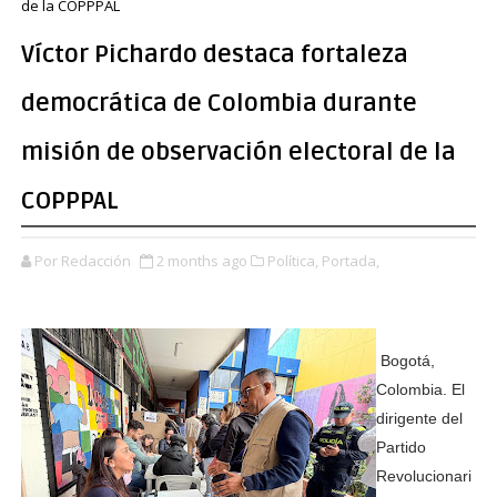
de la COPPPAL
Víctor Pichardo destaca fortaleza
democrática de Colombia durante
misión de observación electoral de la
COPPPAL
Por Redacción
2 months ago
Política,
Portada,
Bogotá,
Colombia. El
dirigente del
Partido
Revolucionari