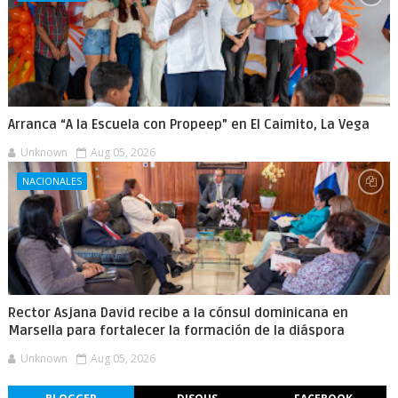
Arranca “A la Escuela con Propeep” en El Caimito, La Vega
Unknown
Aug 05, 2026
NACIONALES
Rector Asjana David recibe a la cónsul dominicana en
Marsella para fortalecer la formación de la diáspora
Unknown
Aug 05, 2026