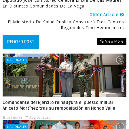
Diputado José Luis Abreu Celebra El Día De Las Madres
En Distintas Comunidades De La Vega
Older Article
El Ministerio De Salud Publica Construirá Tres Centros
Regionales Tipo Hemocentro.
View More
RELATED POST
NACIONALES
Comandante del Ejército reinaugura el puesto militar
Aniceto Martínez tras su remodelación en Hondo Valle
Unknown
Aug 05, 2026
NACIONALES