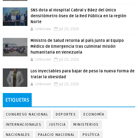
SNS dota al Hospital Cabral y Báez del único
densitómetro óseo de la Red Pública en la región
Norte
Unknown
Jul 20, 2026
Ministro de Salud retorna al país junto al Equipo
Médico de Emergencia tras culminar misión
humanitaria en Venezuela
Unknown
Jul 20, 2026
Los inyectables para bajar de peso la nueva forma de
tratar la obesidad
Unknown
Jul 20, 2026
ETIQUETAS
CONGRESO NACIONAL
DEPORTES
ECONOMÍA
INTERNACIONALES
JUSTICIA
MINISTERIOS
NACIONALES
PALACIO NACIONAL
POLÍTICA