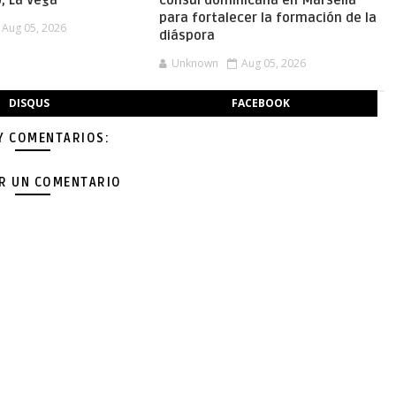
o, La Vega
cónsul dominicana en Marsella
para fortalecer la formación de la
Aug 05, 2026
diáspora
Unknown
Aug 05, 2026
DISQUS
FACEBOOK
Y COMENTARIOS:
AR UN COMENTARIO