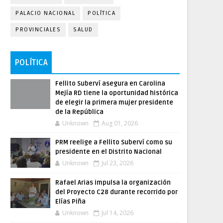
PALACIO NACIONAL
POLÍTICA
PROVINCIALES
SALUD
POLÍTICA
Fellito Suberví asegura en Carolina
Mejía RD tiene la oportunidad histórica
de elegir la primera mujer presidente
de la República
Unknown
Aug 01, 2026
PRM reelige a Fellito Suberví como su
presidente en el Distrito Nacional
Unknown
Jul 23, 2026
Rafael Arias impulsa la organización
del Proyecto C28 durante recorrido por
Elías Piña
Unknown
Jul 14, 2026