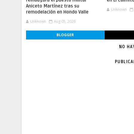
reinaugura el puesto militar
en El Caimit
Aniceto Martínez tras su
Unknown
remodelación en Hondo Valle
Unknown
Aug 05, 2026
BLOGGER
NO HA
PUBLIC