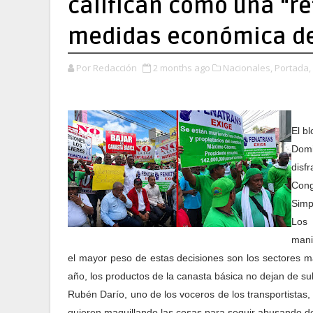
califican como una “re
medidas económica de
Por Redacción
2 months ago
Nacionales,
Portada,
El b
Domi
disfr
Cong
Simpl
Los 
mani
el mayor peso de estas decisiones son los sectores 
año, los productos de la canasta básica no dejan de sub
Rubén Darío, uno de los voceros de los transportistas
quieren maquillando las cosas para seguir abusando de