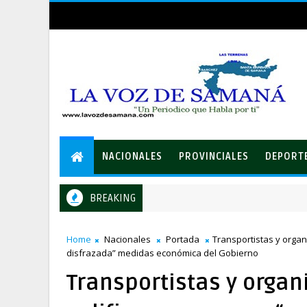
NACIONALES
PROVINCIALES
DEPORT
BREAKING
Gobierno entrega ayudas económicas a comerciantes afectado
ALES
Home
Nacionales
Portada
Transportistas y organ
disfrazada” medidas económica del Gobierno
Transportistas y orga