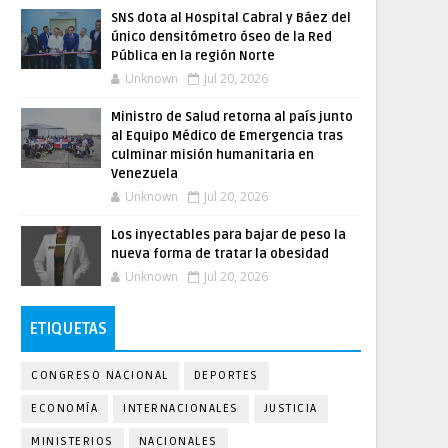
SNS dota al Hospital Cabral y Báez del
único densitómetro óseo de la Red
Pública en la región Norte
Unknown
Jul 20, 2026
Ministro de Salud retorna al país junto
al Equipo Médico de Emergencia tras
culminar misión humanitaria en
Venezuela
Unknown
Jul 20, 2026
Los inyectables para bajar de peso la
nueva forma de tratar la obesidad
Unknown
Jul 20, 2026
ETIQUETAS
CONGRESO NACIONAL
DEPORTES
ECONOMÍA
INTERNACIONALES
JUSTICIA
MINISTERIOS
NACIONALES