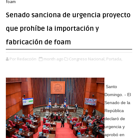
foam
Senado sanciona de urgencia proyecto
que prohíbe la importación y
fabricación de foam
Por Redacción
month ago
Congreso Nacional,
Portada,
Santo
Domingo. - El
Senado de la
República
declaró de
urgencia y
aprobó en