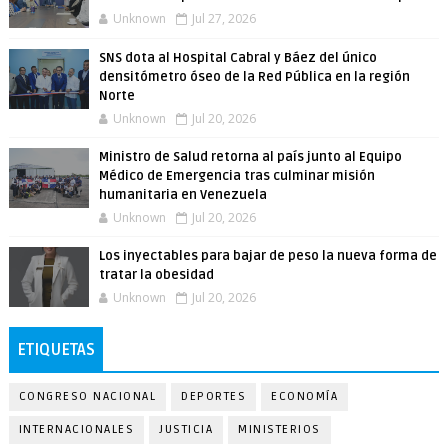
Unknown
Jul 27, 2026
SNS dota al Hospital Cabral y Báez del único
densitómetro óseo de la Red Pública en la región
Norte
Unknown
Jul 20, 2026
Ministro de Salud retorna al país junto al Equipo
Médico de Emergencia tras culminar misión
humanitaria en Venezuela
Unknown
Jul 20, 2026
Los inyectables para bajar de peso la nueva forma de
tratar la obesidad
Unknown
Jul 20, 2026
ETIQUETAS
CONGRESO NACIONAL
DEPORTES
ECONOMÍA
INTERNACIONALES
JUSTICIA
MINISTERIOS