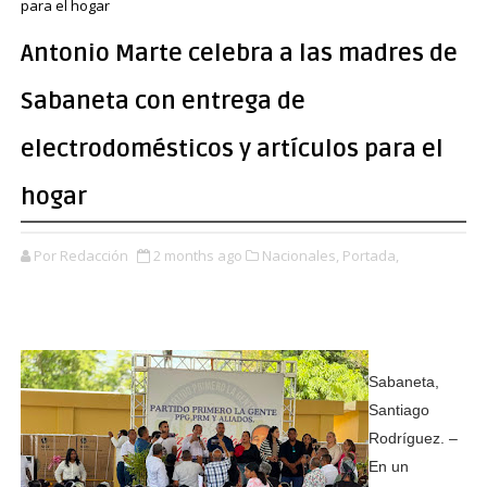
para el hogar
Antonio Marte celebra a las madres de
Sabaneta con entrega de
electrodomésticos y artículos para el
hogar
Por Redacción
2 months ago
Nacionales,
Portada,
Sabaneta,
Santiago
Rodríguez. –
En un