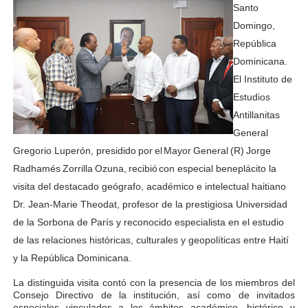
Santo
Domingo,
República
Dominicana.
El Instituto de
Estudios
Antillanitas
General
Gregorio Luperón, presidido
por
el
Mayor
General
(R)
Jorge
Radhamés
Zorrilla
Ozuna,
recibió
con especial beneplácito la
visita del destacado geógrafo, académico e intelectual haitiano
Dr. Jean-Marie Theodat, profesor de la prestigiosa Universidad
de la Sorbona de París y reconocido especialista en el estudio
de las relaciones históricas, culturales y geopolíticas entre Haití
y la República Dominicana.
La distinguida visita contó con la presencia de los miembros del
Consejo Directivo de la institución, así como de invitados
especiales vinculados a los ámbitos académico, histórico y