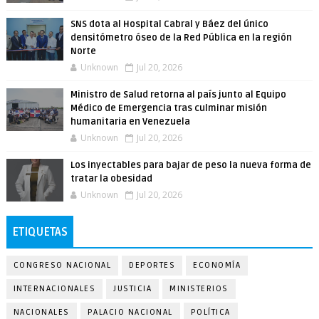
SNS dota al Hospital Cabral y Báez del único
densitómetro óseo de la Red Pública en la región
Norte
Unknown
Jul 20, 2026
Ministro de Salud retorna al país junto al Equipo
Médico de Emergencia tras culminar misión
humanitaria en Venezuela
Unknown
Jul 20, 2026
Los inyectables para bajar de peso la nueva forma de
tratar la obesidad
Unknown
Jul 20, 2026
ETIQUETAS
CONGRESO NACIONAL
DEPORTES
ECONOMÍA
INTERNACIONALES
JUSTICIA
MINISTERIOS
NACIONALES
PALACIO NACIONAL
POLÍTICA