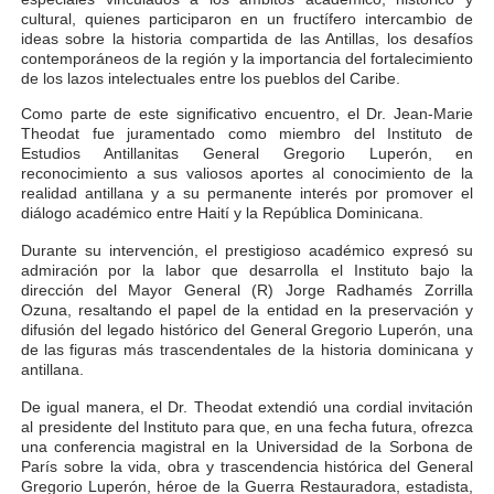
cultural, quienes participaron en un fructífero intercambio de
ideas sobre la historia compartida de las Antillas, los desafíos
contemporáneos de la región y la importancia del fortalecimiento
de los lazos intelectuales entre los pueblos del Caribe.
Como parte de este significativo encuentro, el Dr. Jean-Marie
Theodat fue juramentado como miembro del Instituto de
Estudios Antillanitas General Gregorio
Luperón,
en
reconocimiento
a
sus
valiosos
aportes
al
conocimiento
de la
realidad antillana y a su permanente interés por promover el
diálogo académico entre Haití y la República Dominicana.
Durante
su
intervención,
el
prestigioso
académico
expresó
su
admiración
por
la labor que desarrolla el Instituto bajo la
dirección del Mayor General (R) Jorge Radhamés Zorrilla
Ozuna, resaltando el papel de la entidad en la preservación y
difusión
del
legado
histórico
del
General
Gregorio
Luperón,
una
de
las
figuras más trascendentales de la historia dominicana y
antillana.
De igual manera, el Dr. Theodat extendió una cordial invitación
al presidente del
Instituto
para
que,
en
una
fecha
futura,
ofrezca
una
conferencia
magistral
en la Universidad de la Sorbona de
París sobre la vida, obra y trascendencia histórica del General
Gregorio Luperón, héroe de la Guerra Restauradora, estadista,