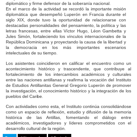
diplomático y firme defensor de la soberanía nacional.
En el marco de la actividad se recordó la importante misión
diplomática que desempeñó
Luperón
en
Francia
durante
el
siglo
XIX,
donde
tuvo
la
oportunidad de
relacionarse
con
destacadas
personalidades
del
pensamiento,
la
política
y
las
letras francesas, entre ellas Víctor Hugo, Léon Gambetta y
Jules Simón, fortaleciendo los vínculos internacionales de la
República Dominicana y proyectando la causa de la libertad y
la democracia en los más importantes escenarios
intelectuales de su tiempo.
Los asistentes coincidieron en calificar el encuentro como un
acontecimiento histórico y trascendente,
que contribuye al
fortalecimiento de los intercambios académicos
y
culturales
entre
las
naciones
antillanas
y
reafirma
la
vocación
del Instituto
de Estudios
Antillanitas General Gregorio Luperón de promover
la investigación, el conocimiento histórico y la integración de los
pueblos del
Caribe.
Con actividades como esta, el Instituto continúa consolidándose
como un espacio
de
reflexión,
estudio
y
difusión
de
la
memoria
histórica
de
las
Antillas, fomentando el diálogo entre
académicos, investigadores y líderes comprometidos con el
desarrollo cultural de la región.