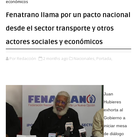
económicos
Fenatrano llama por un pacto nacional
desde el sector transporte y otros
actores sociales y económicos
Por Redacción
2 months ago
Nacionales,
Portada,
Juan
Hubieres
exhorta al
Gobierno a
iniciar mesa
de diálogo