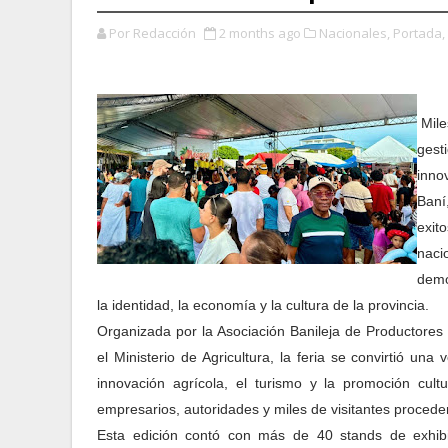
Por Redacción
2 months ago
Nacionales,
Portada,
Mile
gest
innov
Baní
exit
nac
demo
la identidad, la economía y la cultura de la provincia.
Organizada por la Asociación Banileja de Producto
el Ministerio de Agricultura, la feria se convirtió un
innovación agrícola, el turismo y la promoción cult
empresarios, autoridades y miles de visitantes procedent
Esta edición contó con más de 40 stands de exhibi