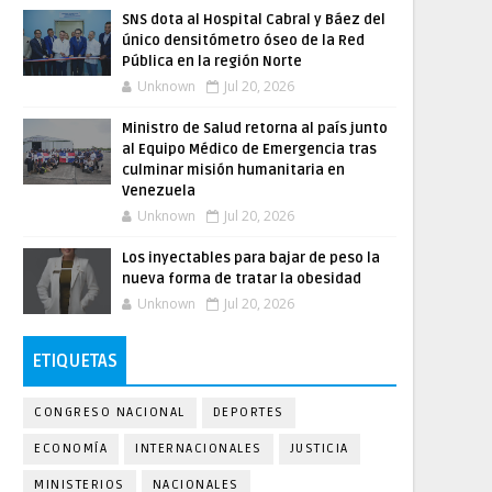
SNS dota al Hospital Cabral y Báez del
único densitómetro óseo de la Red
Pública en la región Norte
Unknown
Jul 20, 2026
Ministro de Salud retorna al país junto
al Equipo Médico de Emergencia tras
culminar misión humanitaria en
Venezuela
Unknown
Jul 20, 2026
Los inyectables para bajar de peso la
nueva forma de tratar la obesidad
Unknown
Jul 20, 2026
ETIQUETAS
CONGRESO NACIONAL
DEPORTES
ECONOMÍA
INTERNACIONALES
JUSTICIA
MINISTERIOS
NACIONALES