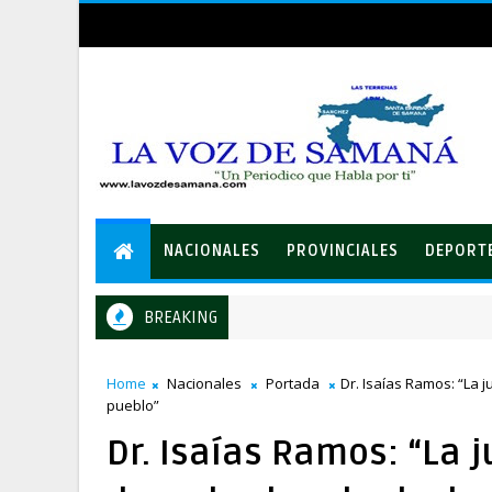
NACIONALES
PROVINCIALES
DEPORT
BREAKING
Comandante del Ejército reinaugura el puesto militar Anicet
ONALES
Home
Nacionales
Portada
Dr. Isaías Ramos: “La 
pueblo”
Dr. Isaías Ramos: “La 