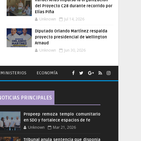
Rafael Arias impulsa la organización
del Proyecto C28 durante recorrido por
Elías Piña
Unknown
Jul 14, 2026
Diputado Orlando Martínez respalda
proyecto presidencial de Wellington
Arnaud
Unknown
Jun 30, 2026
MINISTERIOS
ECONOMÍA
NOTICIAS PRINCIPALES
Propeep remoza templo comunitario
en SDO y fortalece espacios de fe
Unknown
Mar 21, 2026
Tribunal anula sentencia que disponia