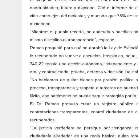
oportunidades, futuro y dignidad. Citó el informe de c
vida como ejes del malestar, y muestra que 78% de lo
austeridad.
“Mientras el pueblo recorta, se endeuda y sacrifica s
misma disciplina ni transparencia”, expresó.
Ramos preguntó para qué se aprobó la Ley de Extinción 
lo recuperado no vuelve a escuelas, hospitales, agua,
340-22 regula una acción autónoma, independiente y pat
oral y contradictoria, prueba, defensa y decisión judicia
“No hablamos de quitar bienes por presión política 
proceso, transparencia y respeto a terceros de buena f
ilícito, ese patrimonio no puede seguir protegido por la 
El Dr. Ramos propuso crear un registro público d
contrataciones transparentes, control ciudadano de o
recuperados.
“La justicia verdadera no persigue por venganza: re
ciudadanía alrededor de una regla básica: quien robe