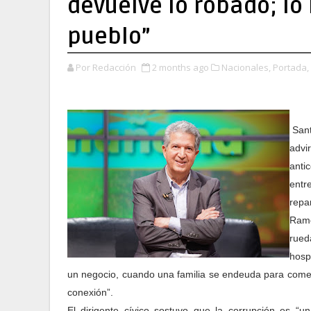
devuelve lo robado; lo
pueblo”
Por Redacción
2 months ago
Nacionales,
Portada,
Sant
advi
anti
entr
repa
Ramo
rued
hosp
un negocio, cuando una familia se endeuda para comer
conexión”.
El dirigente cívico sostuvo que la corrupción es “un