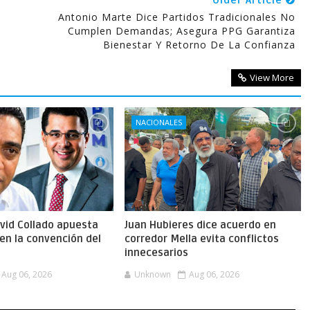
Older Article
Antonio Marte Dice Partidos Tradicionales No
Cumplen Demandas; Asegura PPG Garantiza
Bienestar Y Retorno De La Confianza
View More
NACIONALES
vid Collado apuesta
Juan Hubieres dice acuerdo en
en la convención del
corredor Mella evita conflictos
innecesarios
Aug 06, 2026
Unknown
Aug 06, 2026