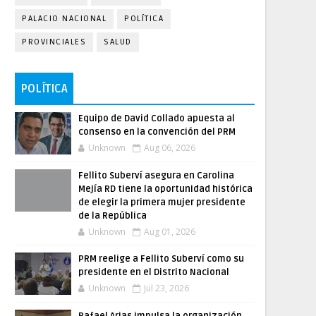
PALACIO NACIONAL
POLÍTICA
PROVINCIALES
SALUD
POLÍTICA
Equipo de David Collado apuesta al
consenso en la convención del PRM
Unknown
Aug 06, 2026
Fellito Suberví asegura en Carolina
Mejía RD tiene la oportunidad histórica
de elegir la primera mujer presidente
de la República
Unknown
Aug 01, 2026
PRM reelige a Fellito Suberví como su
presidente en el Distrito Nacional
Unknown
Jul 23, 2026