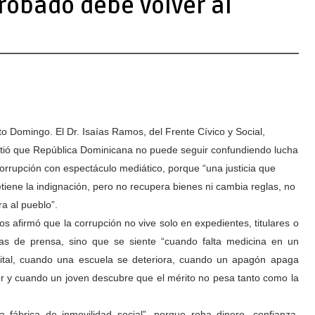
 robado debe volver al
o Domingo. El Dr. Isaías Ramos, del Frente Cívico y Social,
rtió que República Dominicana no puede seguir confundiendo lucha
corrupción con espectáculo mediático, porque “una justicia que
etiene la indignación, pero no recupera bienes ni cambia reglas, no
ra al pueblo”.
s afirmó que la corrupción no vive solo en expedientes, titulares o
as de prensa, sino que se siente “cuando falta medicina en un
ital, cuando una escuela se deteriora, cuando un apagón apaga
 y cuando un joven descubre que el mérito no pesa tanto como la
a fábrica de inmovilidad social”, porque roba dinero, confianza,