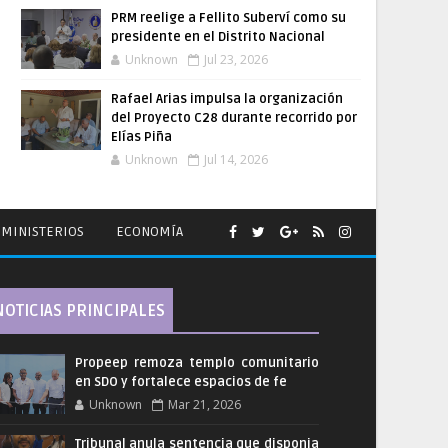
PRM reelige a Fellito Suberví como su
presidente en el Distrito Nacional
Unknown
Jul 23, 2026
Rafael Arias impulsa la organización
del Proyecto C28 durante recorrido por
Elías Piña
Unknown
Jul 14, 2026
MINISTERIOS
ECONOMÍA
NOTICIAS PRINCIPALES
Propeep remoza templo comunitario
en SDO y fortalece espacios de fe
Unknown
Mar 21, 2026
Tribunal anula sentencia que disponia