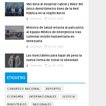
SNS dota al Hospital Cabral y Báez del
único densitómetro óseo de la Red
Pública en la región Norte
Unknown
Jul 20, 2026
Ministro de Salud retorna al país junto
al Equipo Médico de Emergencia tras
culminar misión humanitaria en
Venezuela
Unknown
Jul 20, 2026
Los inyectables para bajar de peso la
nueva forma de tratar la obesidad
Unknown
Jul 20, 2026
ETIQUETAS
CONGRESO NACIONAL
DEPORTES
ECONOMÍA
INTERNACIONALES
JUSTICIA
MINISTERIOS
NACIONALES