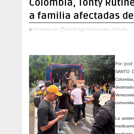
Colombia, Tonty Rutine
a familia afectadas d
Por Redacción
month ago
Nacionales,
Portada,
Por: José
SANTO DO
Colombia
destinado
Venezuela
comunidad
La asiste
medicame
mediante