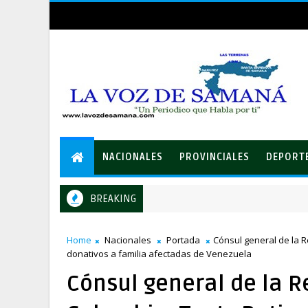
NACIONALES
PROVINCIALES
DEPORT
BREAKING
LEIDSA entrega certificado a mecánico ganador de RD$37 mill
ONALES
Home
Nacionales
Portada
Cónsul general de la 
donativos a familia afectadas de Venezuela
Cónsul general de la 