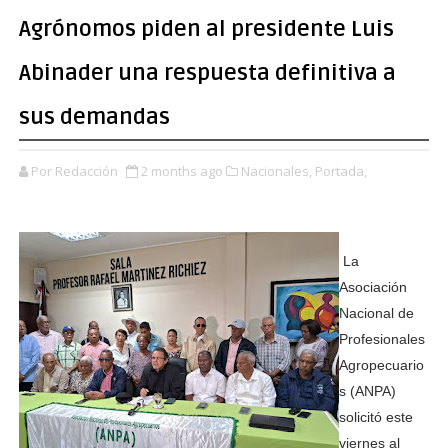
Agrónomos piden al presidente Luis
Abinader una respuesta definitiva a
sus demandas
Por Redacción
2 months ago
Nacionales,
Portada,
La
Asociación
Nacional de
Profesionales
Agropecuario
s (ANPA)
solicitó este
viernes al