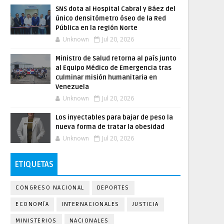
SNS dota al Hospital Cabral y Báez del
único densitómetro óseo de la Red
Pública en la región Norte
Unknown
Jul 20, 2026
Ministro de Salud retorna al país junto
al Equipo Médico de Emergencia tras
culminar misión humanitaria en
Venezuela
Unknown
Jul 20, 2026
Los inyectables para bajar de peso la
nueva forma de tratar la obesidad
Unknown
Jul 20, 2026
ETIQUETAS
CONGRESO NACIONAL
DEPORTES
ECONOMÍA
INTERNACIONALES
JUSTICIA
MINISTERIOS
NACIONALES