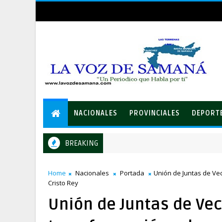
NACIONALES
PROVINCIALES
DEPORT
BREAKING
LEIDSA entrega certificado a mecánico ganador de RD$37 mil
IONALES
Home
Nacionales
Portada
Unión de Juntas de Ve
Cristo Rey
Unión de Juntas de Ve