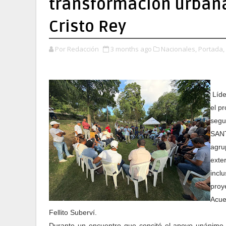
transformación urbana 
Cristo Rey
Por Redacción
3 months ago
Nacionales,
Portada,
Líde
el pr
segu
SANT
agru
exte
incl
proy
Acue
Fellito Suberví.
Durante un encuentro que concitó el apoyo unánime de