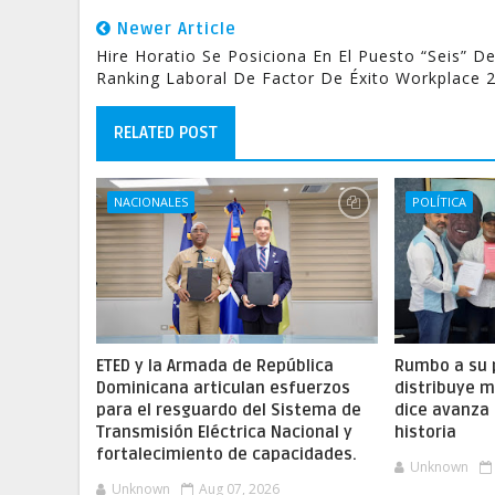
Newer Article
Hire Horatio Se Posiciona En El Puesto “Seis” De
Ranking Laboral De Factor De Éxito Workplace 
RELATED POST
NACIONALES
POLÍTICA
ETED y la Armada de República
Rumbo a su 
Dominicana articulan esfuerzos
distribuye m
para el resguardo del Sistema de
dice avanza 
Transmisión Eléctrica Nacional y
historia
fortalecimiento de capacidades.
Unknown
Unknown
Aug 07, 2026