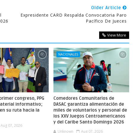
Older Article
l
Expresidente CARD Respalda Convocatoria Paro
2026
Pacífico De Jueces
View More
NACIONALES
primer congreso, PPG
Comedores Comunitarios de
aterial informativo;
DASAC garantiza alimentación de
en su ruta hacia la
miles de voluntarios y personal de
los XXV Juegos Centroamericanos
y del Caribe Santo Domingo 2026
Aug 07, 2026
Unknown
Aug 07, 2026