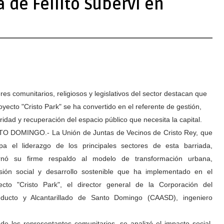
de Fellito Suberví en
res comunitarios, religiosos y legislativos del sector destacan que
oyecto "Cristo Park" se ha convertido en el referente de gestión,
ridad y recuperación del espacio público que necesita la capital.
O DOMINGO.- La Unión de Juntas de Vecinos de Cristo Rey, que
pa el liderazgo de los principales sectores de esta barriada,
rnó su firme respaldo al modelo de transformación urbana,
usión social y desarrollo sostenible que ha implementado en el
ecto "Cristo Park", el director general de la Corporación del
ducto y Alcantarillado de Santo Domingo (CAASD), ingeniero
 los representantes comunitarios, se analizó el impacto social,