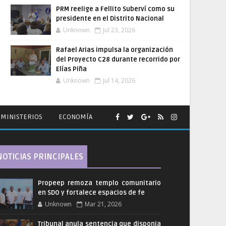
PRM reelige a Fellito Suberví como su
presidente en el Distrito Nacional
Unknown
Jul 23, 2026
Rafael Arias impulsa la organización
del Proyecto C28 durante recorrido por
Elías Piña
Unknown
Jul 14, 2026
MINISTERIOS
ECONOMÍA
NOTICIAS PRINCIPALES
Propeep remoza templo comunitario
en SDO y fortalece espacios de fe
Unknown
Mar 21, 2026
Tribunal anula sentencia que disponia