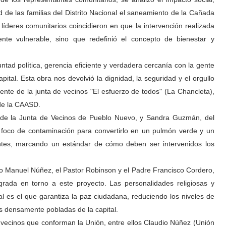
 de las familias del Distrito Nacional el saneamiento de la Cañada
líderes comunitarios coincidieron en que la intervención realizada
te vulnerable, sino que redefinió el concepto de bienestar y
ntad política, gerencia eficiente y verdadera cercanía con la gente
pital. Esta obra nos devolvió la dignidad, la seguridad y el orgullo
dente de la junta de vecinos "El esfuerzo de todos" (La Chancleta),
 de la CAASD.
te de la Junta de Vecinos de Pueblo Nuevo, y Sandra Guzmán, del
 foco de contaminación para convertirlo en un pulmón verde y un
entes, marcando un estándar de cómo deben ser intervenidos los
do Manuel Núñez, el Pastor Robinson y el Padre Francisco Cordero,
grada en torno a este proyecto. Las personalidades religiosas y
al es el que garantiza la paz ciudadana, reduciendo los niveles de
s densamente pobladas de la capital.
de vecinos que conforman la Unión, entre ellos Claudio Núñez (Unión