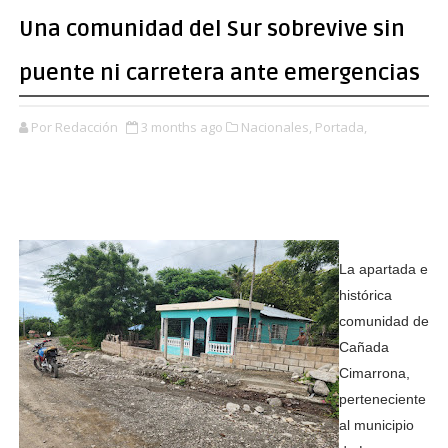
Una comunidad del Sur sobrevive sin
puente ni carretera ante emergencias
Por Redacción
3 months ago
Nacionales,
Portada,
La apartada e
histórica
comunidad de
Cañada
Cimarrona,
perteneciente
al municipio