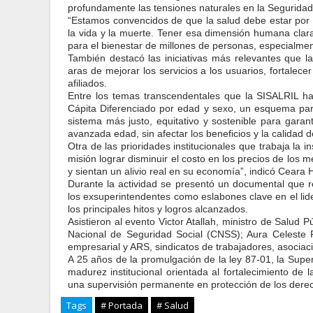
profundamente las tensiones naturales en la Seguridad
“Estamos convencidos de que la salud debe estar por 
la vida y la muerte. Tener esa dimensión humana clara
para el bienestar de millones de personas, especialmen
También destacó las iniciativas más relevantes que l
aras de mejorar los servicios a los usuarios, fortalecer
afiliados.
Entre los
temas transcendentales que la SISALRIL ha 
Cápita Diferenciado por edad y sexo, un esquema para
sistema más justo, equitativo y sostenible para gara
avanzada edad, sin afectar los beneficios y la calidad de
Otra de las prioridades institucionales que trabaja la in
misión lograr disminuir el costo en los precios de los
y sientan un alivio real en su economía”, indicó Ceara 
Durante la actividad se presentó un documental que r
los exsuperintendentes como eslabones clave en el lid
los principales hitos y logros alcanzados.
Asistieron al evento Victor Atallah, ministro de Salud 
Nacional de Seguridad Social (CNSS); Aura Celeste 
empresarial y ARS, sindicatos de trabajadores, asociac
A 25 años de la promulgación de la ley 87-01, la Sup
madurez institucional orientada al fortalecimiento de 
una supervisión permanente en protección de los derec
Tags
# Portada
# Salud