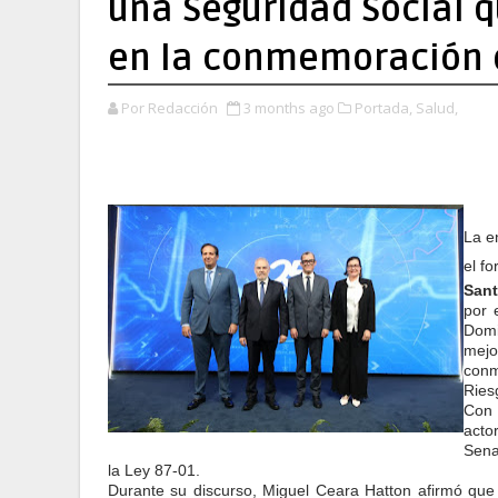
una Seguridad Social q
en la conmemoración d
Por Redacción
3 months ago
Portada,
Salud,
La e
el fo
Sant
por 
Domi
mejo
conm
Ries
Con 
acto
Sena
la Ley 87-01.
Durante su discurso, Miguel Ceara Hatton afirmó qu