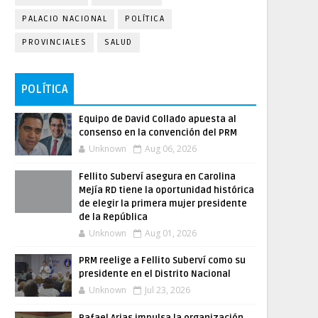
PALACIO NACIONAL
POLÍTICA
PROVINCIALES
SALUD
POLÍTICA
Equipo de David Collado apuesta al
consenso en la convención del PRM
Unknown
Aug 06, 2026
Fellito Suberví asegura en Carolina
Mejía RD tiene la oportunidad histórica
de elegir la primera mujer presidente
de la República
Unknown
Aug 01, 2026
PRM reelige a Fellito Suberví como su
presidente en el Distrito Nacional
Unknown
Jul 23, 2026