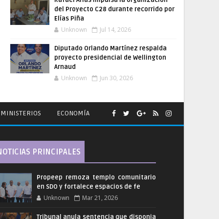
Rafael Arias impulsa la organización
del Proyecto C28 durante recorrido por
Elías Piña
Unknown
Jul 14, 2026
Diputado Orlando Martínez respalda
proyecto presidencial de Wellington
Arnaud
Unknown
Jun 30, 2026
MINISTERIOS
ECONOMÍA
NOTICIAS PRINCIPALES
Propeep remoza templo comunitario
en SDO y fortalece espacios de fe
Unknown
Mar 21, 2026
Tribunal anula sentencia que disponia