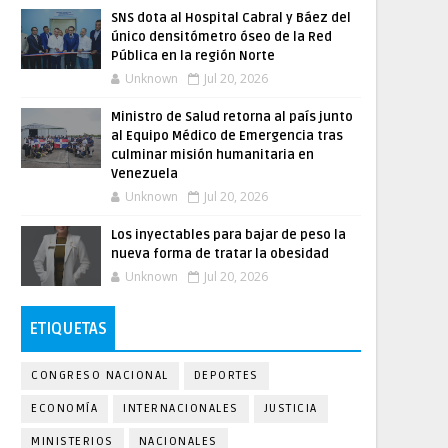
SNS dota al Hospital Cabral y Báez del
único densitómetro óseo de la Red
Pública en la región Norte
Unknown
Jul 20, 2026
Ministro de Salud retorna al país junto
al Equipo Médico de Emergencia tras
culminar misión humanitaria en
Venezuela
Unknown
Jul 20, 2026
Los inyectables para bajar de peso la
nueva forma de tratar la obesidad
Unknown
Jul 20, 2026
ETIQUETAS
CONGRESO NACIONAL
DEPORTES
ECONOMÍA
INTERNACIONALES
JUSTICIA
MINISTERIOS
NACIONALES