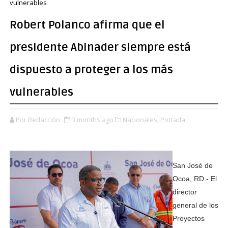
vulnerables
Robert Polanco afirma que el
presidente Abinader siempre está
dispuesto a proteger a los más
vulnerables
Por Redacción
3 months ago
Nacionales,
Portada,
San José de
Ocoa, RD.- El
director
general de los
Proyectos