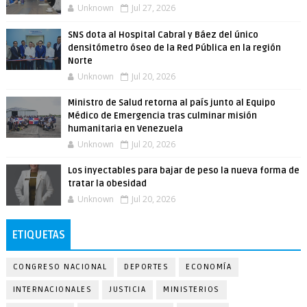
Unknown
Jul 27, 2026
SNS dota al Hospital Cabral y Báez del único
densitómetro óseo de la Red Pública en la región
Norte
Unknown
Jul 20, 2026
Ministro de Salud retorna al país junto al Equipo
Médico de Emergencia tras culminar misión
humanitaria en Venezuela
Unknown
Jul 20, 2026
Los inyectables para bajar de peso la nueva forma de
tratar la obesidad
Unknown
Jul 20, 2026
ETIQUETAS
CONGRESO NACIONAL
DEPORTES
ECONOMÍA
INTERNACIONALES
JUSTICIA
MINISTERIOS