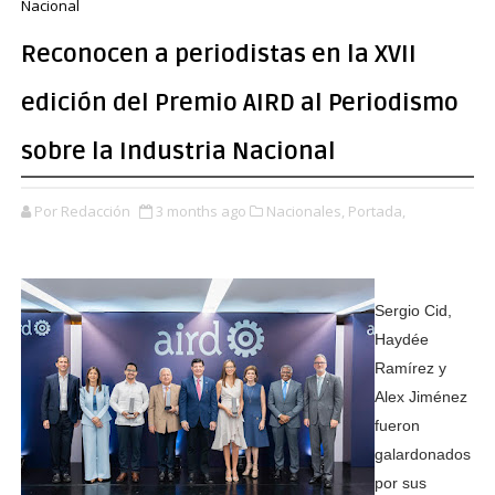
Nacional
Reconocen a periodistas en la XVII
edición del Premio AIRD al Periodismo
sobre la Industria Nacional
Por Redacción
3 months ago
Nacionales,
Portada,
Sergio Cid,
Haydée
Ramírez y
Alex Jiménez
fueron
galardonados
por sus