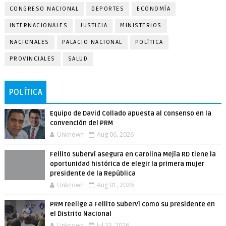
CONGRESO NACIONAL
DEPORTES
ECONOMÍA
INTERNACIONALES
JUSTICIA
MINISTERIOS
NACIONALES
PALACIO NACIONAL
POLÍTICA
PROVINCIALES
SALUD
POLÍTICA
Equipo de David Collado apuesta al consenso en la
convención del PRM
Unknown
Aug 06, 2026
Fellito Suberví asegura en Carolina Mejía RD tiene la
oportunidad histórica de elegir la primera mujer
presidente de la República
Unknown
Aug 01, 2026
PRM reelige a Fellito Suberví como su presidente en
el Distrito Nacional
Unknown
Jul 23, 2026