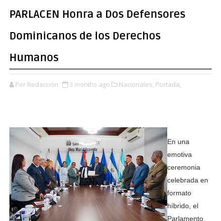
PARLACEN Honra a Dos Defensores
Dominicanos de los Derechos
Humanos
Por Redacción
3 months ago
Nacionales,
Portada,
En una
emotiva
ceremonia
celebrada en
formato
híbrido, el
Parlamento