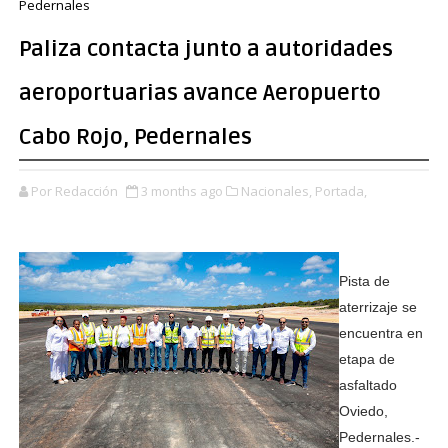
Pedernales
Paliza contacta junto a autoridades
aeroportuarias avance Aeropuerto
Cabo Rojo, Pedernales
Por Redacción
3 months ago
Nacionales,
Portada,
Pista de
aterrizaje se
encuentra en
etapa de
asfaltado
Oviedo,
Pedernales.-