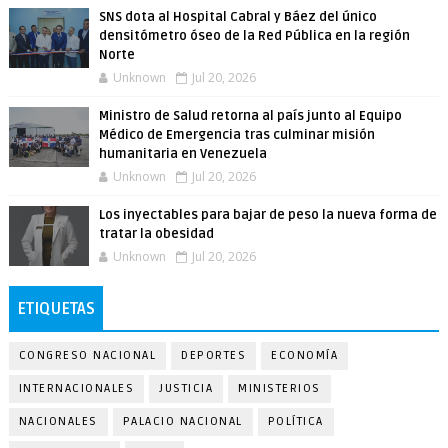
SNS dota al Hospital Cabral y Báez del único
densitómetro óseo de la Red Pública en la región
Norte
Unknown
Jul 20, 2026
Ministro de Salud retorna al país junto al Equipo
Médico de Emergencia tras culminar misión
humanitaria en Venezuela
Unknown
Jul 20, 2026
Los inyectables para bajar de peso la nueva forma de
tratar la obesidad
Unknown
Jul 20, 2026
ETIQUETAS
CONGRESO NACIONAL
DEPORTES
ECONOMÍA
INTERNACIONALES
JUSTICIA
MINISTERIOS
NACIONALES
PALACIO NACIONAL
POLÍTICA