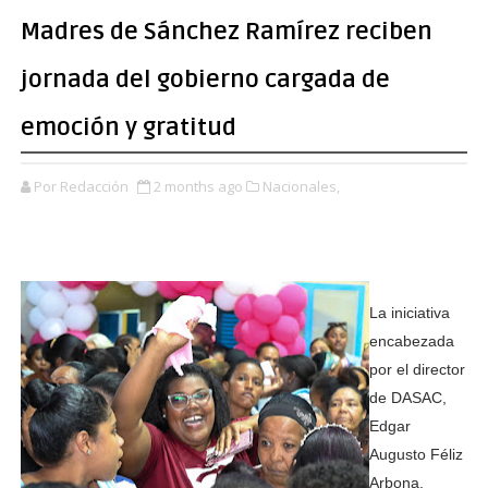
Madres de Sánchez Ramírez reciben
jornada del gobierno cargada de
emoción y gratitud
Por Redacción
2 months ago
Nacionales,
La iniciativa
encabezada
por el director
de DASAC,
Edgar
Augusto Féliz
Arbona,