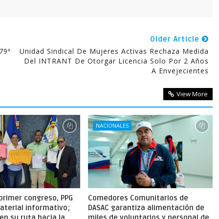
Older Article
79ª
Unidad Sindical De Mujeres Activas Rechaza Medida
Del INTRANT De Otorgar Licencia Solo Por 2 Años
A Envejecientes
View More
NACIONALES
primer congreso, PPG
Comedores Comunitarios de
aterial informativo;
DASAC garantiza alimentación de
en su ruta hacia la
miles de voluntarios y personal de