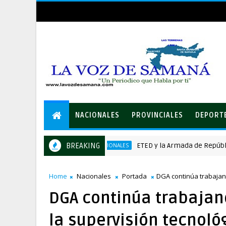
NACIONALES
PROVINCIALES
DEPORT
BREAKING
ETED y la Armada de República Do
NACIONALES
Home
Nacionales
Portada
DGA continúa trabajand
DGA continúa trabajand
la supervisión tecnológ