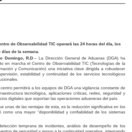
entro de Observabilidad TIC operará las 24 horas del día, los
e días de la semana.
to Domingo, R.D
.– La Dirección General de Aduanas (DGA) ha
to en marcha el Centro de Observabilidad TIC (Tecnologías de la
rmación y Comunicación) una iniciativa clave dirigida a robustecer
upervisión, estabilidad y continuidad de los servicios tecnológicos
tucionales.
 centro permitirá a los equipos de DGA una vigilancia constante de
nfraestructura tecnológica, aplicaciones críticas, redes, seguridad y
icios digitales que soportan las operaciones aduaneras del país.
 unas de las ventajas de esta, es la reducción significativa en los
í como una mayor “disponibilidad y confiabilidad de los sistemas
 detección temprana de incidentes, análisis de desempeño de los
eventos de seguridad y apoyo a la continuidad operativa, integrando