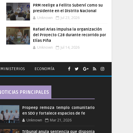
PRM reelige a Fellito Suberví como su
presidente en el Distrito Nacional
Unknown
Jul 23, 2026
Rafael Arias impulsa la organización
del Proyecto C28 durante recorrido por
Elías Piña
Unknown
Jul 14, 2026
MINISTERIOS
ECONOMÍA
NOTICIAS PRINCIPALES
Propeep remoza templo comunitario
en SDO y fortalece espacios de fe
Unknown
Mar 21, 2026
Tribunal anula sentencia que disponia