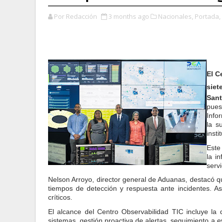
Por Redacción
3 months ago
Nacionales,
Portada,
El C
siet
San
pues
Info
la s
insti
Este
la i
serv
Nelson Arroyo, director general de Aduanas, destacó que
tiempos de detección y respuesta ante incidentes. As
críticos.
El alcance del Centro Observabilidad TIC incluye la
sistemas, gestión proactiva de alertas, seguimiento a 