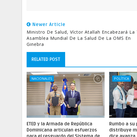
Newer Article
Ministro De Salud, Víctor Atallah Encabezará La 
Asamblea Mundial De La Salud De La OMS En
Ginebra
RELATED POST
NACIONALES
POLÍTICA
ETED y la Armada de República
Rumbo a su 
Dominicana articulan esfuerzos
distribuye m
para el resguardo del Sistema de
dice avanza 