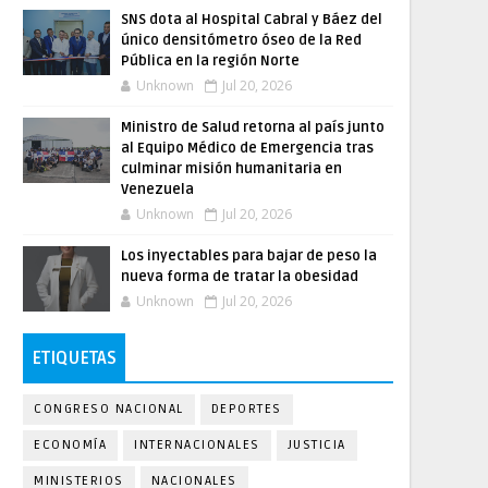
SNS dota al Hospital Cabral y Báez del
único densitómetro óseo de la Red
Pública en la región Norte
Unknown
Jul 20, 2026
Ministro de Salud retorna al país junto
al Equipo Médico de Emergencia tras
culminar misión humanitaria en
Venezuela
Unknown
Jul 20, 2026
Los inyectables para bajar de peso la
nueva forma de tratar la obesidad
Unknown
Jul 20, 2026
ETIQUETAS
CONGRESO NACIONAL
DEPORTES
ECONOMÍA
INTERNACIONALES
JUSTICIA
MINISTERIOS
NACIONALES