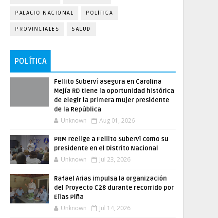
PALACIO NACIONAL
POLÍTICA
PROVINCIALES
SALUD
POLÍTICA
Fellito Suberví asegura en Carolina
Mejía RD tiene la oportunidad histórica
de elegir la primera mujer presidente
de la República
Unknown
Aug 01, 2026
PRM reelige a Fellito Suberví como su
presidente en el Distrito Nacional
Unknown
Jul 23, 2026
Rafael Arias impulsa la organización
del Proyecto C28 durante recorrido por
Elías Piña
Unknown
Jul 14, 2026