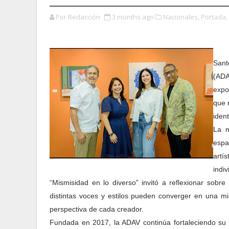
Por Redacción
3 months ago
Nacionales,
Portada,
Sant
(ADA
expo
que 
iden
La m
espa
artí
indi
“Mismisidad en lo diverso” invitó a reflexionar sobr
distintas voces y estilos pueden converger en una mi
perspectiva de cada creador.
Fundada en 2017, la ADAV continúa fortaleciendo su m