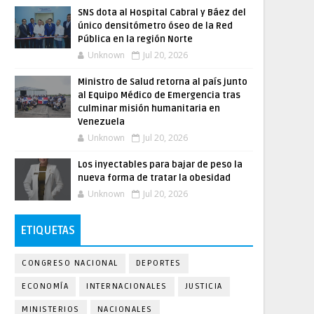
SNS dota al Hospital Cabral y Báez del
único densitómetro óseo de la Red
Pública en la región Norte
Unknown
Jul 20, 2026
Ministro de Salud retorna al país junto
al Equipo Médico de Emergencia tras
culminar misión humanitaria en
Venezuela
Unknown
Jul 20, 2026
Los inyectables para bajar de peso la
nueva forma de tratar la obesidad
Unknown
Jul 20, 2026
ETIQUETAS
CONGRESO NACIONAL
DEPORTES
ECONOMÍA
INTERNACIONALES
JUSTICIA
MINISTERIOS
NACIONALES