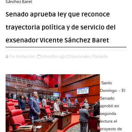
Sánchez Baret
Senado aprueba ley que reconoce
trayectoria política y de servicio del
exsenador Vicente Sánchez Baret
Por Redacción
4 months ago
Nacionales,
Portada,
Santo
Domingo. - El
Senado
aprobó en
segunda
lectura el
proyecto de