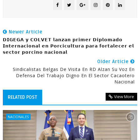
Newer Article
𝗗𝗜𝗚𝗘𝗚𝗔 𝘆 𝗖𝗢𝗟𝗩𝗘𝗧 𝗹𝗮𝗻𝘇𝗮𝗻 𝗽𝗿𝗶𝗺𝗲𝗿 𝗗𝗶𝗽𝗹𝗼𝗺𝗮𝗱𝗼
𝗜𝗻𝘁𝗲𝗿𝗻𝗮𝗰𝗶𝗼𝗻𝗮𝗹 𝗲𝗻 𝗣𝗼𝗿𝗰𝗶𝗰𝘂𝗹𝘁𝘂𝗿𝗮 𝗽𝗮𝗿𝗮 𝗳𝗼𝗿𝘁𝗮𝗹𝗲𝗰𝗲𝗿 𝗲𝗹
𝘀𝗲𝗰𝘁𝗼𝗿 𝗽𝗼𝗿𝗰𝗶𝗻𝗼 𝗻𝗮𝗰𝗶𝗼𝗻𝗮𝗹
Older Article
Sindicalistas Belgas De Visita En RD Alzan Su Voz En
Defensa Del Trabajo Digno En El Sector Cacaotero
Nacional
View More
RELATED POST
NACIONALES