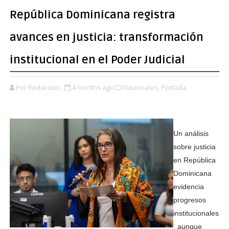
República Dominicana registra
avances en justicia: transformación
institucional en el Poder Judicial
Por Redacción
4 months ago
Nacionales,
Portada,
Un análisis
sobre justicia
en República
Dominicana
evidencia
progresos
institucionales
, aunque