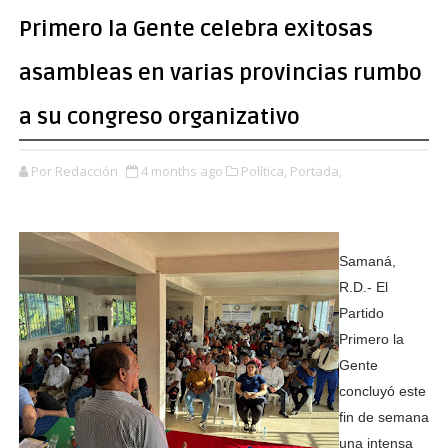
Primero la Gente celebra exitosas
asambleas en varias provincias rumbo
a su congreso organizativo
Por Redacción
4 months ago
Política,
Portada,
Samaná,
R.D.- El
Partido
Primero la
Gente
concluyó este
fin de semana
una intensa