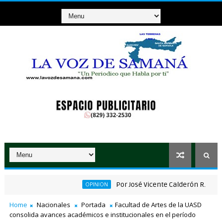
Por José Vicente Calderón R.
OPINION
NACIO
antiza alimentación de miles de voluntarios y personal de los XXV
Home
Nacionales
Portada
Facultad de Artes de la UASD
consolida avances académicos e institucionales en el período