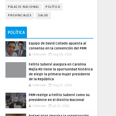
PALACIO NACIONAL
POLÍTICA
PROVINCIALES
SALUD
POLÍTICA
Equipo de David Collado apuesta al
consenso en la convención del PRM
Unknown
Aug 06, 2026
Fellito Suberví asegura en Carolina
Mejía RD tiene la oportunidad histórica
de elegir la primera mujer presidente
de la República
Unknown
Aug 01, 2026
PRM reelige a Fellito Suberví como su
presidente en el Distrito Nacional
Unknown
Jul 23, 2026