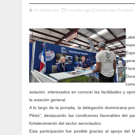
Por Redacción
4 months ago
Nacionales,
Portada,
Lake
mane
Expo
gene
Flori
Dura
como
aviación, interesados en conocer las facilidades y o
la aviación general.
A lo largo de la jornada, la delegación dominicana pr
Pilots”, destacando las condiciones favorables del p
fortalecimiento del sector aeronáutico.
Esta participación fue posible gracias al apoyo del 