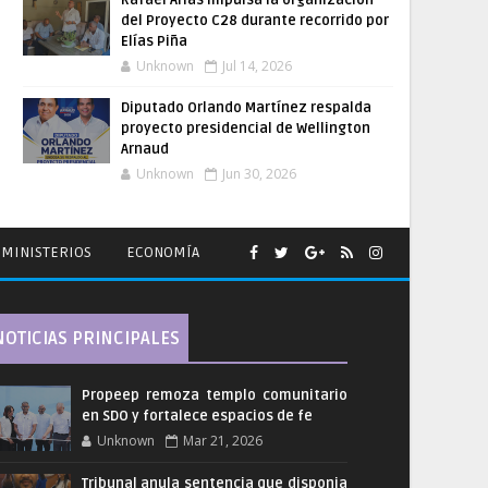
Rafael Arias impulsa la organización
del Proyecto C28 durante recorrido por
Elías Piña
Unknown
Jul 14, 2026
Diputado Orlando Martínez respalda
proyecto presidencial de Wellington
Arnaud
Unknown
Jun 30, 2026
MINISTERIOS
ECONOMÍA
NOTICIAS PRINCIPALES
Propeep remoza templo comunitario
en SDO y fortalece espacios de fe
Unknown
Mar 21, 2026
Tribunal anula sentencia que disponia