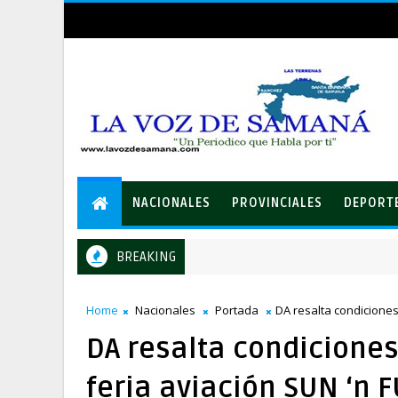
NACIONALES
PROVINCIALES
DEPORT
BREAKING
vención del PRM
Home
Nacionales
Portada
DA resalta condiciones
DA resalta condiciones
feria aviación SUN ‘n 