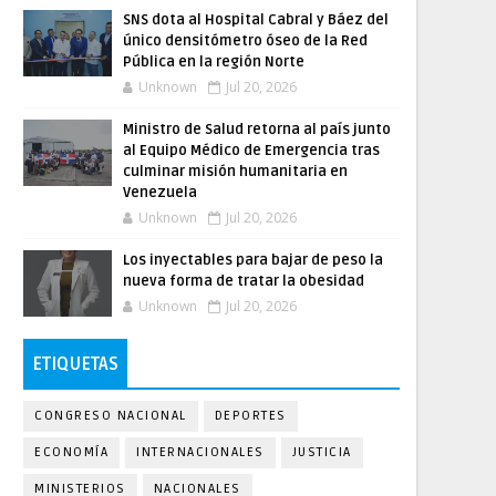
SNS dota al Hospital Cabral y Báez del
único densitómetro óseo de la Red
Pública en la región Norte
Unknown
Jul 20, 2026
Ministro de Salud retorna al país junto
al Equipo Médico de Emergencia tras
culminar misión humanitaria en
Venezuela
Unknown
Jul 20, 2026
Los inyectables para bajar de peso la
nueva forma de tratar la obesidad
Unknown
Jul 20, 2026
ETIQUETAS
CONGRESO NACIONAL
DEPORTES
ECONOMÍA
INTERNACIONALES
JUSTICIA
MINISTERIOS
NACIONALES