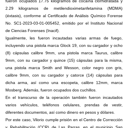
fueron ocupados 17.75 kilogramos de cocaína clorhidratada y
2.29 kilogramos de metilendioximetanfetamina (MDMA)
(éxtasis), conforme al Certificado de Análisis Químico Forense
No. SC1-2023-03-01-005452, emitido por el Instituto Nacional
de Ciencias Forenses (Inacif).
Igualmente, les fueron incautadas varias armas de fuego,
incluyendo una pistola marca Glock 19, con su cargador y ocho
(8) cápsulas calibre 9mm, una pistola marca Taurus, calibre
9mm, con su cargador y quince (15) cápsulas para la misma,
una pistola marca Smith and Wesson, color negro con gris,
calibre 9mm, con su cargador y catorce (14) cápsulas para
dicha arma, así como una escopeta, calibre 12mm, marca
Mosberg. Además, fueron ocupados dos cuchillos.
En el transcurso de la operación también fueron incautados
varios vehículos, teléfonos celulares, prendas de vestir,
diferentes documentos, así como dinero en pesos y dólares.
Por este caso, Vilorio cumple prisión en el Centro de Corrección
y Rehabilitación (CCR) de Las Parras, en el municipio San