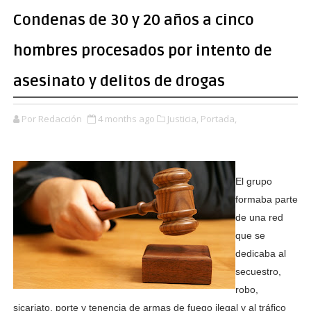
Condenas de 30 y 20 años a cinco
hombres procesados por intento de
asesinato y delitos de drogas
Por Redacción
4 months ago
Justicia,
Portada,
El grupo
formaba parte
de una red
que se
dedicaba al
secuestro,
robo,
sicariato, porte y tenencia de armas de fuego ilegal y al tráfico