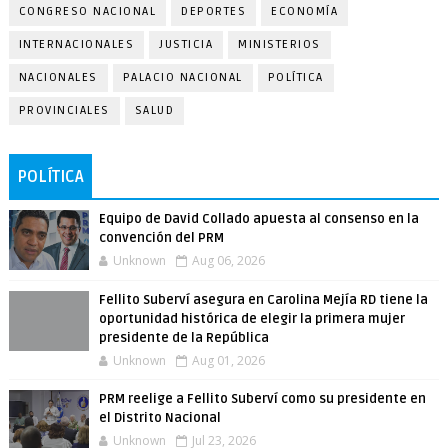
CONGRESO NACIONAL
DEPORTES
ECONOMÍA
INTERNACIONALES
JUSTICIA
MINISTERIOS
NACIONALES
PALACIO NACIONAL
POLÍTICA
PROVINCIALES
SALUD
POLÍTICA
Equipo de David Collado apuesta al consenso en la
convención del PRM
Unknown
Aug 06, 2026
Fellito Suberví asegura en Carolina Mejía RD tiene la
oportunidad histórica de elegir la primera mujer
presidente de la República
Unknown
Aug 01, 2026
PRM reelige a Fellito Suberví como su presidente en
el Distrito Nacional
Unknown
Jul 23, 2026