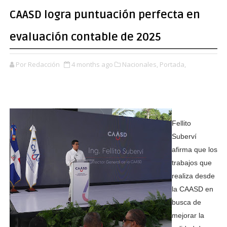
CAASD logra puntuación perfecta en
evaluación contable de 2025
Por Redacción
4 months ago
Nacionales,
Portada,
Fellito
Suberví
afirma que los
trabajos que
realiza desde
la CAASD en
busca de
mejorar la