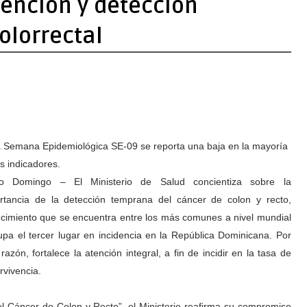
vención y detección
olorrectal
a Semana Epidemiológica SE-09 se reporta una baja en la mayoría
os indicadores.
o Domingo – El Ministerio de Salud concientiza sobre la
rtancia de la detección temprana del cáncer de colon y recto,
cimiento que se encuentra entre los más comunes a nivel mundial
upa el tercer lugar en incidencia en la República Dominicana. Por
razón, fortalece la atención integral, a fin de incidir en la tasa de
rvivencia.
 Cáncer de Colon y Recto”, el Ministerio reafirma su compromiso