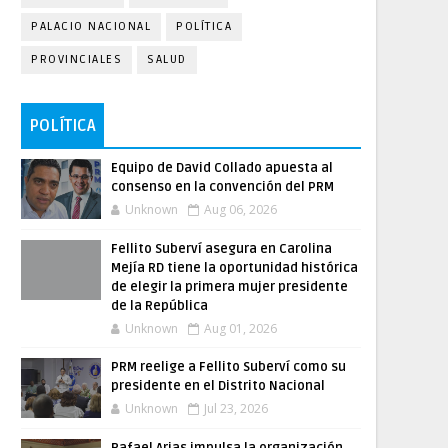
PALACIO NACIONAL
POLÍTICA
PROVINCIALES
SALUD
POLÍTICA
Equipo de David Collado apuesta al
consenso en la convención del PRM
Unknown
Aug 06, 2026
Fellito Suberví asegura en Carolina
Mejía RD tiene la oportunidad histórica
de elegir la primera mujer presidente
de la República
Unknown
Aug 01, 2026
PRM reelige a Fellito Suberví como su
presidente en el Distrito Nacional
Unknown
Jul 23, 2026