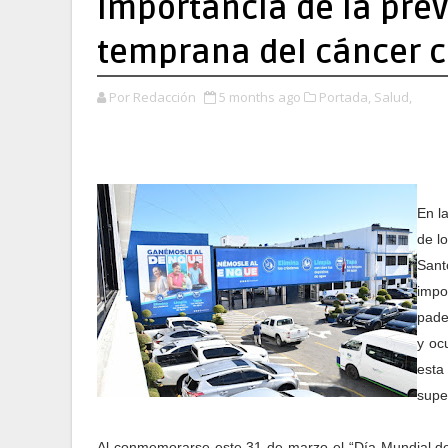
importancia de la pre
temprana del cáncer c
Por Redacción
5 months ago
Portada,
Salud,
En l
de l
Sant
impo
pade
y oc
esta 
supe
Al conmemorarse este 31 de marzo el “Día Mundial del