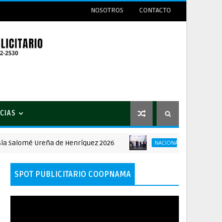
NOSOTROS
CONTACTO
CIAS
lomé Ureña de Henríquez 2026
Ministerio de S
NACIONALES
SPOT PUBLICITARIO COOPNAMA