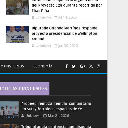
Rafael Arias impulsa la organización
del Proyecto C28 durante recorrido por
Elías Piña
Unknown
Jul 14, 2026
Diputado Orlando Martínez respalda
proyecto presidencial de Wellington
Arnaud
Unknown
Jun 30, 2026
MINISTERIOS
ECONOMÍA
NOTICIAS PRINCIPALES
Propeep remoza templo comunitario
en SDO y fortalece espacios de fe
Unknown
Mar 21, 2026
Tribunal anula sentencia que disponia