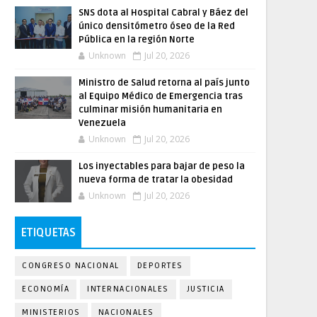
SNS dota al Hospital Cabral y Báez del
único densitómetro óseo de la Red
Pública en la región Norte
Unknown
Jul 20, 2026
Ministro de Salud retorna al país junto
al Equipo Médico de Emergencia tras
culminar misión humanitaria en
Venezuela
Unknown
Jul 20, 2026
Los inyectables para bajar de peso la
nueva forma de tratar la obesidad
Unknown
Jul 20, 2026
ETIQUETAS
CONGRESO NACIONAL
DEPORTES
ECONOMÍA
INTERNACIONALES
JUSTICIA
MINISTERIOS
NACIONALES