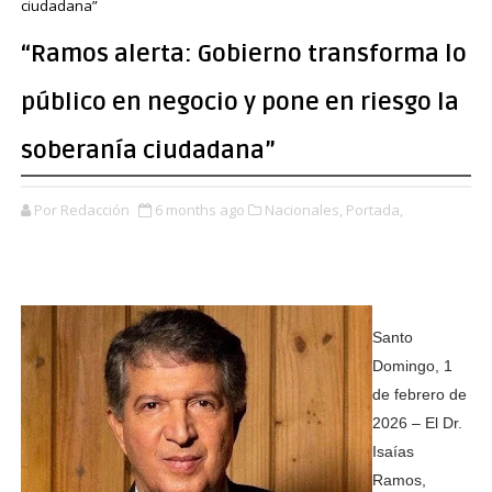
ciudadana”
“Ramos alerta: Gobierno transforma lo
público en negocio y pone en riesgo la
soberanía ciudadana”
Por Redacción
6 months ago
Nacionales,
Portada,
Santo
Domingo, 1
de febrero de
2026 – El Dr.
Isaías
Ramos,