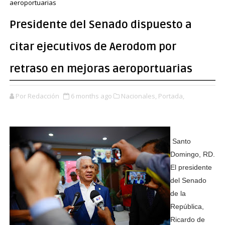
aeroportuarias
Presidente del Senado dispuesto a
citar ejecutivos de Aerodom por
retraso en mejoras aeroportuarias
Por Redacción
6 months ago
Nacionales,
Portada,
Santo
Domingo, RD.
El presidente
del Senado
de la
República,
Ricardo de