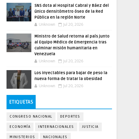
SNS dota al Hospital Cabral y Báez del
único densitómetro óseo de la Red
Pública en la región Norte
Unknown
Jul 20, 2026
Ministro de Salud retorna al país junto
al Equipo Médico de Emergencia tras
culminar misión humanitaria en
Venezuela
Unknown
Jul 20, 2026
Los inyectables para bajar de peso la
nueva forma de tratar la obesidad
Unknown
Jul 20, 2026
ETIQUETAS
CONGRESO NACIONAL
DEPORTES
ECONOMÍA
INTERNACIONALES
JUSTICIA
MINISTERIOS
NACIONALES