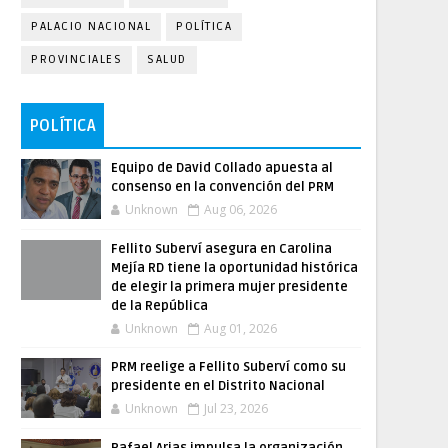
PALACIO NACIONAL
POLÍTICA
PROVINCIALES
SALUD
POLÍTICA
Equipo de David Collado apuesta al
consenso en la convención del PRM
Unknown
Aug 06, 2026
Fellito Suberví asegura en Carolina
Mejía RD tiene la oportunidad histórica
de elegir la primera mujer presidente
de la República
Unknown
Aug 01, 2026
PRM reelige a Fellito Suberví como su
presidente en el Distrito Nacional
Unknown
Jul 23, 2026