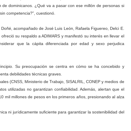
ón de dominicanos. ¿Qué va a pasar con ese millón de personas si
in competencia?”, cuestionó.
ío Doñé, acompañado de José Luis León, Rafaela Figuereo, Delci E.
, ofreció su respaldo a ADIMARS y manifestó su interés en llevar el
nsiderar que la cápita diferenciada por edad y sexo perjudica
incipio. Su preocupación se centra en cómo se ha concebido y
enta debilidades técnicas graves.
cionales (CNSS, Ministerio de Trabajo, SISALRIL, CONEP y medios de
os utilizadas no garantizan confiabilidad. Además, alertan que el
 10 mil millones de pesos en los primeros años, presionando al alza
a ni jurídicamente suficiente para garantizar la sostenibilidad del