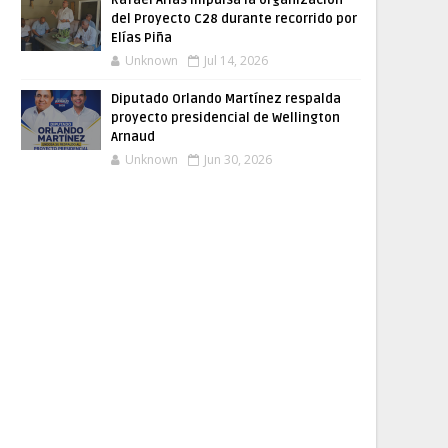
Rafael Arias impulsa la organización
del Proyecto C28 durante recorrido por
Elías Piña
Unknown
Jul 14, 2026
Diputado Orlando Martínez respalda
proyecto presidencial de Wellington
Arnaud
Unknown
Jun 30, 2026