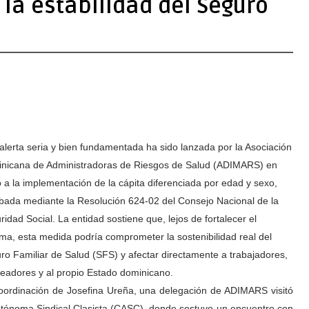
 la estabilidad del Seguro
alerta seria y bien fundamentada ha sido lanzada por la Asociación
nicana de Administradoras de Riesgos de Salud (ADIMARS) en
o a la implementación de la cápita diferenciada por edad y sexo,
bada mediante la Resolución 624-02 del Consejo Nacional de la
idad Social. La entidad sostiene que, lejos de fortalecer el
ema, esta medida podría comprometer la sostenibilidad real del
ro Familiar de Salud (SFS) y afectar directamente a trabajadores,
eadores y al propio Estado dominicano.
coordinación de Josefina Ureña, una delegación de ADIMARS visitó
Autónoma Sindical Clasista (CASC), donde sostuvo un encuentro con