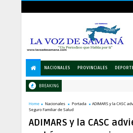
NACIONALES
PROVINCIALES
DEPORT
BREAKING
Comandante del Ejército reinaugura el puesto militar Aniceto Mar
S
Home
Nacionales
Portada
ADIMARS y la CASC advi
Seguro Familiar de Salud
ADIMARS y la CASC advi