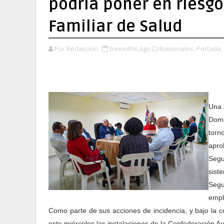
podría poner en riesgo
Familiar de Salud
Por Redacción
6 months ago
Nacionales,
Portada,
Una 
Domi
torn
apro
Segur
sist
Segu
empl
Como parte de sus acciones de incidencia, y bajo la 
este miércoles las instalaciones de la Confederación 