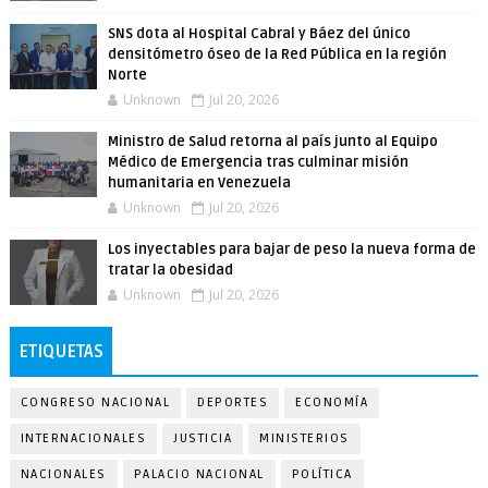
SNS dota al Hospital Cabral y Báez del único
densitómetro óseo de la Red Pública en la región
Norte
Unknown
Jul 20, 2026
Ministro de Salud retorna al país junto al Equipo
Médico de Emergencia tras culminar misión
humanitaria en Venezuela
Unknown
Jul 20, 2026
Los inyectables para bajar de peso la nueva forma de
tratar la obesidad
Unknown
Jul 20, 2026
ETIQUETAS
CONGRESO NACIONAL
DEPORTES
ECONOMÍA
INTERNACIONALES
JUSTICIA
MINISTERIOS
NACIONALES
PALACIO NACIONAL
POLÍTICA