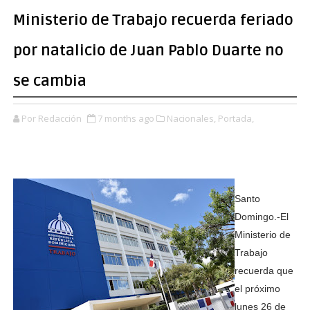
Ministerio de Trabajo recuerda feriado
por natalicio de Juan Pablo Duarte no
se cambia
Por Redacción
7 months ago
Nacionales,
Portada,
Santo
Domingo.-El
Ministerio de
Trabajo
recuerda que
el próximo
lunes 26 de