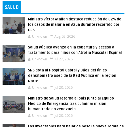
SALUD
Ministro Víctor Atallah destaca reducción de 82% de
los casos de malaria en Azua durante recorrido por
DPS
Unknown
Aug 02, 2026
Salud Pública avanza en la cobertura y acceso a
tratamiento para niños con Atrofia Muscular Espinal
Unknown
Jul 27, 2026
SNS dota al Hospital Cabral y Báez del único
densitómetro óseo de la Red Pública en la región
Norte
Unknown
Jul 20, 2026
Ministro de Salud retorna al país junto al Equipo
Médico de Emergencia tras culminar misión
humanitaria en Venezuela
Unknown
Jul 20, 2026
Los inyectables para bajar de peso la nueva forma de