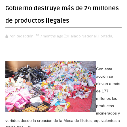
Gobierno destruye más de 24 millones
de productos ilegales
Por Redacción
7 months ago
Palacio Nacional,
Portada,
Con esta
acción se
elevan a más
de 177
millones los
productos
incinerados y
vertidos desde la creación de la Mesa de Ilícitos, equivalentes a