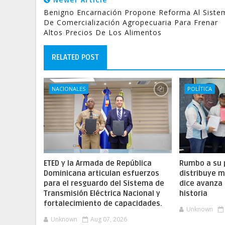
Newer Article
Benigno Encarnación Propone Reforma Al Siste
De Comercialización Agropecuaria Para Frenar
Altos Precios De Los Alimentos
RELATED POST
NACIONALES
POLÍTICA
ETED y la Armada de República
Rumbo a su 
Dominicana articulan esfuerzos
distribuye m
para el resguardo del Sistema de
dice avanza 
Transmisión Eléctrica Nacional y
historia
fortalecimiento de capacidades.
Unknown
Unknown
Aug 07, 2026