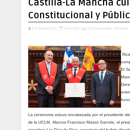
Castilla-La Mancha cu
Constitucional y Públi
Por Redacción
6 months ago
Nacionales,
Portada,
Rica
comp
El S
Manc
Dere
orien
funci
La ceremonia estuvo encabezada por el presidente del
de la UCLM, Marcos Francisco Massó Garrote; el presid
senadora Lía Díaz de Díaz, secretaria del bufete direct