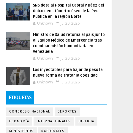
SNS dota al Hospital Cabral y Báez del
único densitómetro óseo de la Red
Pública en la región Norte
Unknown
Jul 20, 2026
Ministro de Salud retorna al país junto
al Equipo Médico de Emergencia tras
culminar misión humanitaria en
Venezuela
Unknown
Jul 20, 2026
Los inyectables para bajar de peso la
nueva forma de tratar la obesidad
Unknown
Jul 20, 2026
ETIQUETAS
CONGRESO NACIONAL
DEPORTES
ECONOMÍA
INTERNACIONALES
JUSTICIA
MINISTERIOS
NACIONALES