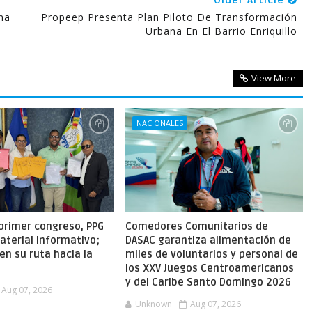
Older Article
ma
Propeep Presenta Plan Piloto De Transformación
Urbana En El Barrio Enriquillo
View More
NACIONALES
primer congreso, PPG
Comedores Comunitarios de
aterial informativo;
DASAC garantiza alimentación de
en su ruta hacia la
miles de voluntarios y personal de
los XXV Juegos Centroamericanos
y del Caribe Santo Domingo 2026
Aug 07, 2026
Unknown
Aug 07, 2026