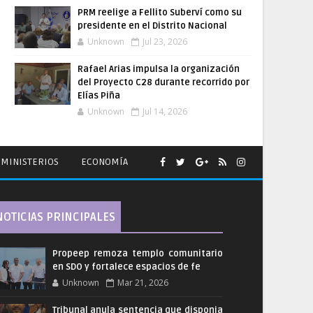
PRM reelige a Fellito Suberví como su
presidente en el Distrito Nacional
Unknown
Jul 23, 2026
Rafael Arias impulsa la organización
del Proyecto C28 durante recorrido por
Elías Piña
Unknown
Jul 14, 2026
MINISTERIOS
ECONOMÍA
NOTICIAS PRINCIPALES
Propeep remoza templo comunitario
en SDO y fortalece espacios de fe
Unknown
Mar 21, 2026
Tribunal anula sentencia que disponia