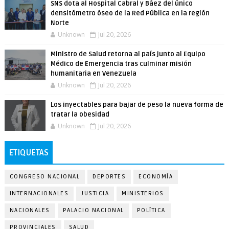
SNS dota al Hospital Cabral y Báez del único
densitómetro óseo de la Red Pública en la región
Norte
Unknown
Jul 20, 2026
Ministro de Salud retorna al país junto al Equipo
Médico de Emergencia tras culminar misión
humanitaria en Venezuela
Unknown
Jul 20, 2026
Los inyectables para bajar de peso la nueva forma de
tratar la obesidad
Unknown
Jul 20, 2026
ETIQUETAS
CONGRESO NACIONAL
DEPORTES
ECONOMÍA
INTERNACIONALES
JUSTICIA
MINISTERIOS
NACIONALES
PALACIO NACIONAL
POLÍTICA
PROVINCIALES
SALUD