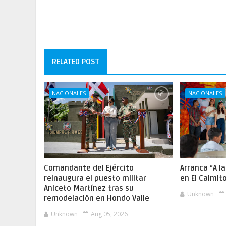
RELATED POST
NACIONALES
NACIONALES
Comandante del Ejército
Arranca “A l
reinaugura el puesto militar
en El Caimit
Aniceto Martínez tras su
Unknown
remodelación en Hondo Valle
Unknown
Aug 05, 2026