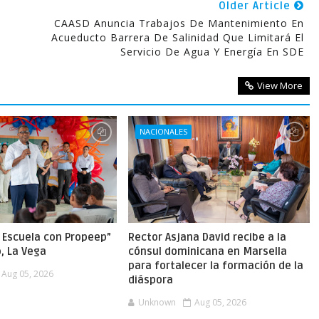
Older Article
CAASD Anuncia Trabajos De Mantenimiento En
Acueducto Barrera De Salinidad Que Limitará El
Servicio De Agua Y Energía En SDE
View More
NACIONALES
a Escuela con Propeep”
Rector Asjana David recibe a la
o, La Vega
cónsul dominicana en Marsella
para fortalecer la formación de la
Aug 05, 2026
diáspora
Unknown
Aug 05, 2026