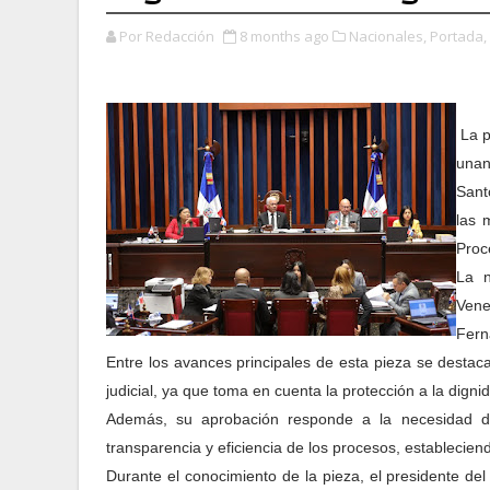
Por Redacción
8 months ago
Nacionales,
Portada,
La p
unan
Sant
las 
Proc
La n
Vene
Fern
Entre los avances principales de esta pieza se destac
judicial, ya que toma en cuenta la protección a la digni
Además, su aprobación responde a la necesidad de 
transparencia y eficiencia de los procesos, establecien
Durante el conocimiento de la pieza, el presidente de