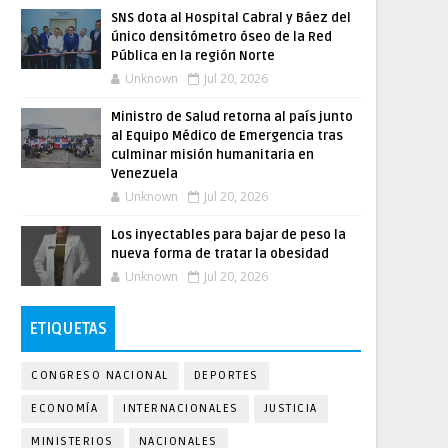
SNS dota al Hospital Cabral y Báez del
único densitómetro óseo de la Red
Pública en la región Norte
Unknown
Jul 20, 2026
Ministro de Salud retorna al país junto
al Equipo Médico de Emergencia tras
culminar misión humanitaria en
Venezuela
Unknown
Jul 20, 2026
Los inyectables para bajar de peso la
nueva forma de tratar la obesidad
Unknown
Jul 20, 2026
ETIQUETAS
CONGRESO NACIONAL
DEPORTES
ECONOMÍA
INTERNACIONALES
JUSTICIA
MINISTERIOS
NACIONALES