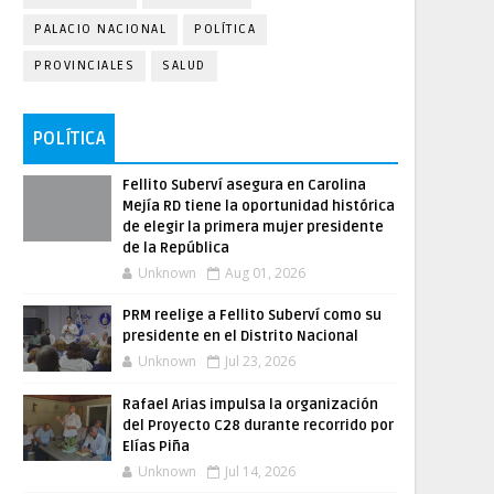
PALACIO NACIONAL
POLÍTICA
PROVINCIALES
SALUD
POLÍTICA
Fellito Suberví asegura en Carolina
Mejía RD tiene la oportunidad histórica
de elegir la primera mujer presidente
de la República
Unknown
Aug 01, 2026
PRM reelige a Fellito Suberví como su
presidente en el Distrito Nacional
Unknown
Jul 23, 2026
Rafael Arias impulsa la organización
del Proyecto C28 durante recorrido por
Elías Piña
Unknown
Jul 14, 2026