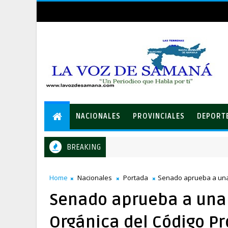
NACIONALES
PROVINCIALES
DEPORT
BREAKING
s afectados por ampliación de avenida Los Beisbolistas en Manogua
Home
Nacionales
Portada
Senado aprueba a unan
Senado aprueba a una
Orgánica del Código Pr